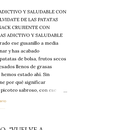
ADICTIVO Y SALUDABLE CON
LVIDATE DE LAS PATATAS
SNACK CRUJIENTE CON
MAS ADICTIVO Y SALUDABLE
rado ese gusanillo a media
enar y has acabado
 patatas de bolsa, frutos secos
esados llenos de grasas
 hemos estado ahí. Sin
ne por qué significar
 picoteo sabroso, con ese
 que tanto nos satisface.
ario
al horno van a cambiar por
....
 las legumbres. Olvídate de
mente a los guisos
O -"VUELVE A
de invierno. Con esta receta