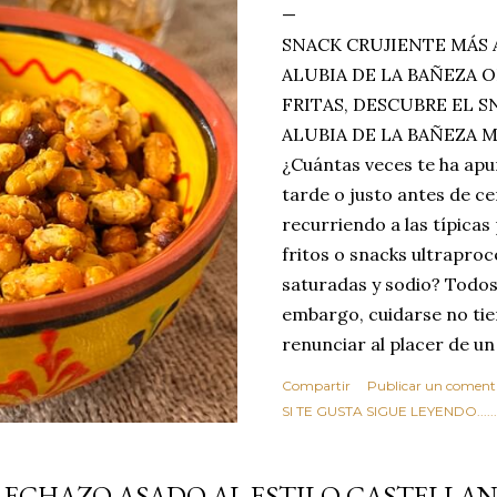
SNACK CRUJIENTE MÁS 
ALUBIA DE LA BAÑEZA O
FRITAS, DESCUBRE EL 
ALUBIA DE LA BAÑEZA 
¿Cuántas veces te ha apu
tarde o justo antes de c
recurriendo a las típicas
fritos o snacks ultraproc
saturadas y sodio? Todos
embargo, cuidarse no tie
renunciar al placer de un
toque tostado y crujiente
Compartir
Publicar un coment
Estas alubias crujientes 
SI TE GUSTA SIGUE LEYENDO........
completo tu forma de ver
asociar las alubias única
LECHAZO ASADO AL ESTILO CASTELLAN
tradicionales y copiosos 