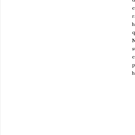
e
r
h
q
N
s
e
p
h