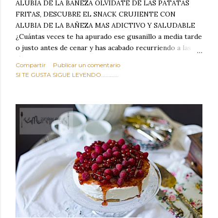
ALUBIA DE LA BAÑEZA OLVIDATE DE LAS PATATAS
FRITAS, DESCUBRE EL SNACK CRUJIENTE CON
ALUBIA DE LA BAÑEZA MAS ADICTIVO Y SALUDABLE
¿Cuántas veces te ha apurado ese gusanillo a media tarde
o justo antes de cenar y has acabado recurriendo a las
típicas patatas de bolsa, frutos secos fritos o snacks
Compartir
Publicar un comentario
ultraprocesados llenos de grasas saturadas y sodio?
SI TE GUSTA SIGUE LEYENDO............
Todos hemos estado ahí. Sin embargo, cuidarse no tiene
por qué significar renunciar al placer de un picoteo
sabroso, con ese toque tostado y crujiente que tanto nos
satisface. Estas alubias crujientes al horno van a cambiar
por completo tu forma de ver las legumbres. Olvídate de
asociar las alubias únicamente a los guisos tradicionales y
copiosos de invierno. Con esta receta simple pero
revolucionaria, transformaremos un ingrediente tan
humilde como la alubia de La Bañeza en un snack ligero,
dorado, cargado de proteína y 100% natural. Es el
sustituto perfecto a los frutos se...