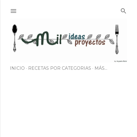
Ir al contenido principal
INICIO
RECETAS POR CATEGORIAS
MÁS…
E
n
t
r