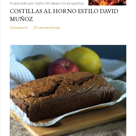
Publicado por
Sofía Mil ideas mil proyectos
COSTILLAS AL HORNO ESTILO DAVID
MUÑOZ
Compartir
23 comentarios