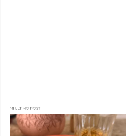
a
d
a
s
MI ULTIMO POST