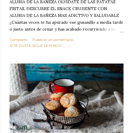
ALUBIA DE LA BAÑEZA OLVIDATE DE LAS PATATAS
FRITAS, DESCUBRE EL SNACK CRUJIENTE CON
ALUBIA DE LA BAÑEZA MAS ADICTIVO Y SALUDABLE
¿Cuántas veces te ha apurado ese gusanillo a media tarde
o justo antes de cenar y has acabado recurriendo a las
típicas patatas de bolsa, frutos secos fritos o snacks
Compartir
Publicar un comentario
ultraprocesados llenos de grasas saturadas y sodio?
SI TE GUSTA SIGUE LEYENDO............
Todos hemos estado ahí. Sin embargo, cuidarse no tiene
por qué significar renunciar al placer de un picoteo
sabroso, con ese toque tostado y crujiente que tanto nos
satisface. Estas alubias crujientes al horno van a cambiar
por completo tu forma de ver las legumbres. Olvídate de
asociar las alubias únicamente a los guisos tradicionales y
copiosos de invierno. Con esta receta simple pero
revolucionaria, transformaremos un ingrediente tan
humilde como la alubia de La Bañeza en un snack ligero,
dorado, cargado de proteína y 100% natural. Es el
sustituto perfecto a los frutos se...