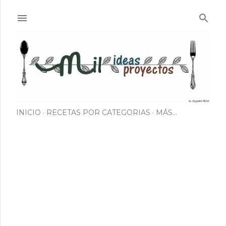
Ir al contenido principal
INICIO
RECETAS POR CATEGORIAS
MÁS…
E
n
t
r