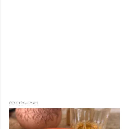
a
d
a
s
MI ULTIMO POST