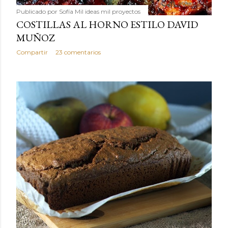
Publicado por
Sofía Mil ideas mil proyectos
COSTILLAS AL HORNO ESTILO DAVID
MUÑOZ
Compartir
23 comentarios