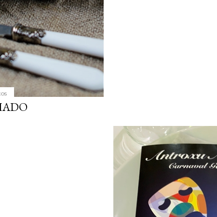
tos
HADO