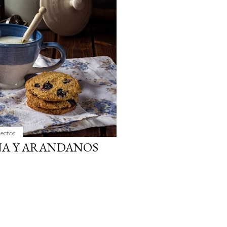
ria, transformaremos un
como la alubia de La Bañeza
do, cargado de proteína y
uto perfecto a los frutos se...
yectos
NA Y ARANDANOS