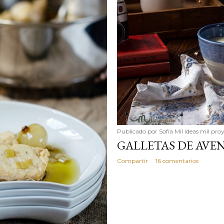
simple pero revoluciona
ingrediente tan humilde 
en un snack ligero, dora
100% natural. Es el sustit
Publicado por
Sofía Mil ideas mil pro
GALLETAS DE AVE
Compartir
16 comentarios