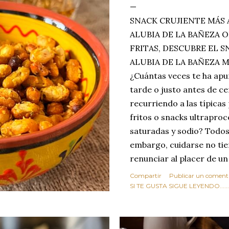
SNACK CRUJIENTE MÁS 
ALUBIA DE LA BAÑEZA O
FRITAS, DESCUBRE EL 
ALUBIA DE LA BAÑEZA 
¿Cuántas veces te ha apu
tarde o justo antes de c
recurriendo a las típicas
fritos o snacks ultraproc
saturadas y sodio? Todos
embargo, cuidarse no tie
renunciar al placer de un
toque tostado y crujiente
Compartir
Publicar un coment
Estas alubias crujientes 
SI TE GUSTA SIGUE LEYENDO........
completo tu forma de ver
asociar las alubias única
tradicionales y copiosos 