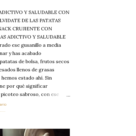
ADICTIVO Y SALUDABLE CON
LVIDATE DE LAS PATATAS
SNACK CRUJIENTE CON
MAS ADICTIVO Y SALUDABLE
rado ese gusanillo a media
enar y has acabado
 patatas de bolsa, frutos secos
esados llenos de grasas
 hemos estado ahí. Sin
ne por qué significar
 picoteo sabroso, con ese
 que tanto nos satisface.
ario
al horno van a cambiar por
....
 las legumbres. Olvídate de
mente a los guisos
de invierno. Con esta receta