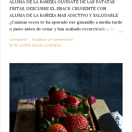
ALUBIA DE LA BAÑEZA OLVIDATE DE LAS PATATAS
FRITAS, DESCUBRE EL SNACK CRUJIENTE CON
ALUBIA DE LA BAÑEZA MAS ADICTIVO Y SALUDABLE
¿Cuántas veces te ha apurado ese gusanillo a media tarde
o justo antes de cenar y has acabado recurriendo a las
típicas patatas de bolsa, frutos secos fritos o snacks
Compartir
Publicar un comentario
ultraprocesados llenos de grasas saturadas y sodio?
SI TE GUSTA SIGUE LEYENDO............
Todos hemos estado ahí. Sin embargo, cuidarse no tiene
por qué significar renunciar al placer de un picoteo
sabroso, con ese toque tostado y crujiente que tanto nos
satisface. Estas alubias crujientes al horno van a cambiar
por completo tu forma de ver las legumbres. Olvídate de
asociar las alubias únicamente a los guisos tradicionales y
copiosos de invierno. Con esta receta simple pero
revolucionaria, transformaremos un ingrediente tan
humilde como la alubia de La Bañeza en un snack ligero,
dorado, cargado de proteína y 100% natural. Es el
sustituto perfecto a los frutos se...