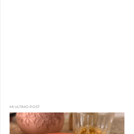
a
d
a
s
MI ULTIMO POST