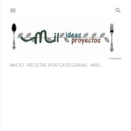
Ir al contenido principal
INICIO
RECETAS POR CATEGORIAS
MÁS…
E
n
t
r