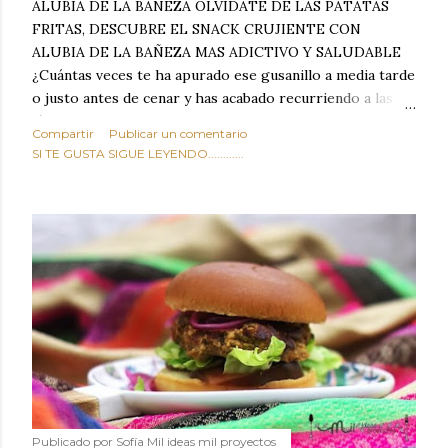
ALUBIA DE LA BAÑEZA OLVIDATE DE LAS PATATAS
FRITAS, DESCUBRE EL SNACK CRUJIENTE CON
ALUBIA DE LA BAÑEZA MAS ADICTIVO Y SALUDABLE
¿Cuántas veces te ha apurado ese gusanillo a media tarde
o justo antes de cenar y has acabado recurriendo a las
típicas patatas de bolsa, frutos secos fritos o snacks
Compartir
Publicar un comentario
ultraprocesados llenos de grasas saturadas y sodio?
SI TE GUSTA SIGUE LEYENDO............
Todos hemos estado ahí. Sin embargo, cuidarse no tiene
por qué significar renunciar al placer de un picoteo
sabroso, con ese toque tostado y crujiente que tanto nos
satisface. Estas alubias crujientes al horno van a cambiar
por completo tu forma de ver las legumbres. Olvídate de
asociar las alubias únicamente a los guisos tradicionales y
copiosos de invierno. Con esta receta simple pero
revolucionaria, transformaremos un ingrediente tan
humilde como la alubia de La Bañeza en un snack ligero,
dorado, cargado de proteína y 100% natural. Es el
sustituto perfecto a los frutos se...
Publicado por
Sofía Mil ideas mil proyectos