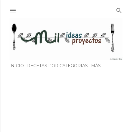
Ir al contenido principal
INICIO
RECETAS POR CATEGORIAS
MÁS…
E
n
t
r