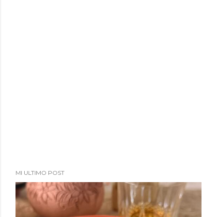
a
d
a
s
MI ULTIMO POST