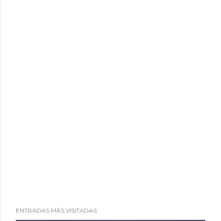
r
i
o
ENTRADAS MÁS VISITADAS