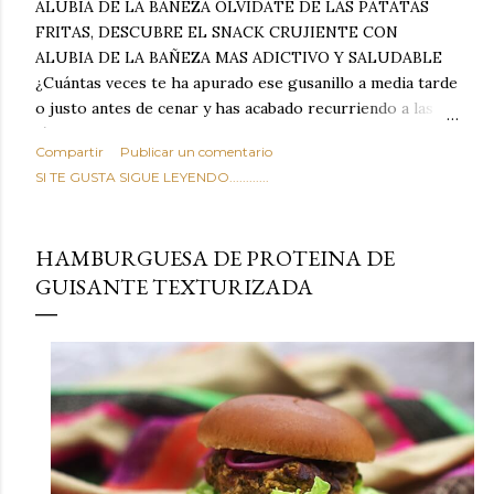
ALUBIA DE LA BAÑEZA OLVIDATE DE LAS PATATAS
FRITAS, DESCUBRE EL SNACK CRUJIENTE CON
ALUBIA DE LA BAÑEZA MAS ADICTIVO Y SALUDABLE
¿Cuántas veces te ha apurado ese gusanillo a media tarde
o justo antes de cenar y has acabado recurriendo a las
típicas patatas de bolsa, frutos secos fritos o snacks
Compartir
Publicar un comentario
ultraprocesados llenos de grasas saturadas y sodio?
SI TE GUSTA SIGUE LEYENDO............
Todos hemos estado ahí. Sin embargo, cuidarse no tiene
por qué significar renunciar al placer de un picoteo
sabroso, con ese toque tostado y crujiente que tanto nos
HAMBURGUESA DE PROTEINA DE
satisface. Estas alubias crujientes al horno van a cambiar
GUISANTE TEXTURIZADA
por completo tu forma de ver las legumbres. Olvídate de
asociar las alubias únicamente a los guisos tradicionales y
copiosos de invierno. Con esta receta simple pero
revolucionaria, transformaremos un ingrediente tan
humilde como la alubia de La Bañeza en un snack ligero,
dorado, cargado de proteína y 100% natural. Es el
sustituto perfecto a los frutos se...