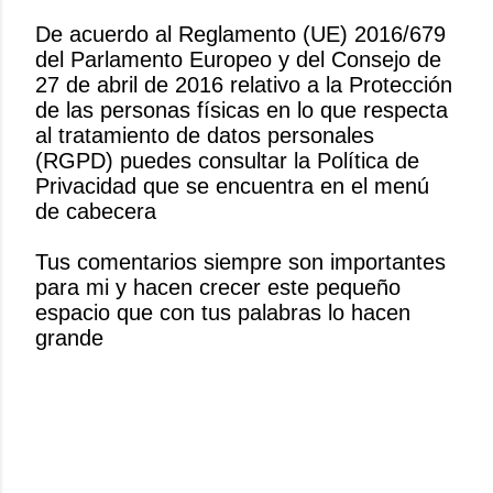
De acuerdo al Reglamento (UE) 2016/679
del Parlamento Europeo y del Consejo de
P
27 de abril de 2016 relativo a la Protección
u
de las personas físicas en lo que respecta
b
al tratamiento de datos personales
l
(RGPD) puedes consultar la Política de
i
Privacidad que se encuentra en el menú
c
de cabecera
a
r
Tus comentarios siempre son importantes
u
para mi y hacen crecer este pequeño
n
espacio que con tus palabras lo hacen
c
grande
o
m
e
n
t
a