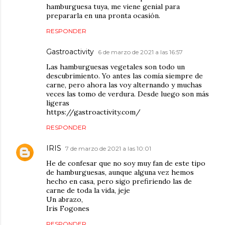
hamburguesa tuya, me viene genial para
prepararla en una pronta ocasión.
RESPONDER
Gastroactivity
6 de marzo de 2021 a las 16:57
Las hamburguesas vegetales son todo un
descubrimiento. Yo antes las comía siempre de
carne, pero ahora las voy alternando y muchas
veces las tomo de verdura. Desde luego son más
ligeras
https://gastroactivity.com/
RESPONDER
IRIS
7 de marzo de 2021 a las 10:01
He de confesar que no soy muy fan de este tipo
de hamburguesas, aunque alguna vez hemos
hecho en casa, pero sigo prefiriendo las de
carne de toda la vida, jeje
Un abrazo,
Iris Fogones
RESPONDER