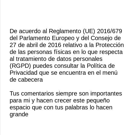
De acuerdo al Reglamento (UE) 2016/679
del Parlamento Europeo y del Consejo de
P
27 de abril de 2016 relativo a la Protección
u
de las personas físicas en lo que respecta
b
al tratamiento de datos personales
l
(RGPD) puedes consultar la Política de
i
Privacidad que se encuentra en el menú
c
de cabecera
a
r
Tus comentarios siempre son importantes
u
para mi y hacen crecer este pequeño
n
espacio que con tus palabras lo hacen
c
grande
o
m
e