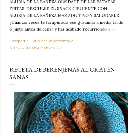
ALUBIA DE LA BAÑEZA OLVIDATE DE LAS PATATAS
FRITAS, DESCUBRE EL SNACK CRUJIENTE CON
ALUBIA DE LA BAÑEZA MAS ADICTIVO Y SALUDABLE
¿Cuántas veces te ha apurado ese gusanillo a media tarde
o justo antes de cenar y has acabado recurriendo a las
típicas patatas de bolsa, frutos secos fritos o snacks
Compartir
Publicar un comentario
ultraprocesados llenos de grasas saturadas y sodio?
SI TE GUSTA SIGUE LEYENDO............
Todos hemos estado ahí. Sin embargo, cuidarse no tiene
por qué significar renunciar al placer de un picoteo
sabroso, con ese toque tostado y crujiente que tanto nos
RECETA DE BERENJENAS AL GRATÉN
satisface. Estas alubias crujientes al horno van a cambiar
SANAS
por completo tu forma de ver las legumbres. Olvídate de
asociar las alubias únicamente a los guisos tradicionales y
copiosos de invierno. Con esta receta simple pero
revolucionaria, transformaremos un ingrediente tan
humilde como la alubia de La Bañeza en un snack ligero,
dorado, cargado de proteína y 100% natural. Es el
sustituto perfecto a los frutos se...