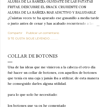
ALUBIA DE LA BAÑEZA OLVIDATE DE LAS PATATAS
FRITAS, DESCUBRE EL SNACK CRUJIENTE CON
ALUBIA DE LA BAÑEZA MAS ADICTIVO Y SALUDABLE
¿Cuántas veces te ha apurado ese gusanillo a media tarde
o justo antes de cenar y has acabado recurriendo a las
típicas patatas de bolsa, frutos secos fritos o snacks
Compartir
Publicar un comentario
ultraprocesados llenos de grasas saturadas y sodio?
SI TE GUSTA SIGUE LEYENDO............
Todos hemos estado ahí. Sin embargo, cuidarse no tiene
por qué significar renunciar al placer de un picoteo
sabroso, con ese toque tostado y crujiente que tanto nos
COLLAR DE BOTONES
satisface. Estas alubias crujientes al horno van a cambiar
por completo tu forma de ver las legumbres. Olvídate de
Una de las ideas que me vinieron a la cabeza el otro día
asociar las alubias únicamente a los guisos tradicionales y
fué hacer un collar de botones, con aquellos de botones
copiosos de invierno. Con esta receta simple pero
que tenía en una caja y jamás iba a utilizar, de esta manera
revolucionaria, transformaremos un ingrediente tan
he conseguido darles alguna utilidad.
humilde como la alubia de La Bañeza en un snack ligero,
dorado, cargado de proteína y 100% natural. Es el
para lo que solo he necesitado:
sustituto perfecto a los frutos se...
los botones que ya os he comentado