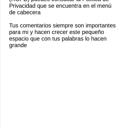
i
Privacidad que se encuentra en el menú
c
de cabecera
a
r
Tus comentarios siempre son importantes
u
para mi y hacen crecer este pequeño
n
espacio que con tus palabras lo hacen
c
grande
o
m
e
n
t
a
r
i
o