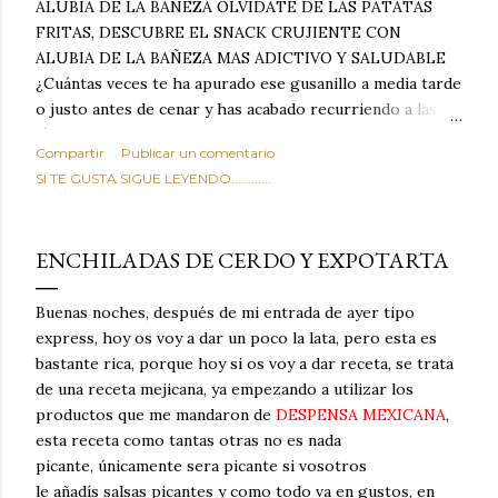
ALUBIA DE LA BAÑEZA OLVIDATE DE LAS PATATAS
FRITAS, DESCUBRE EL SNACK CRUJIENTE CON
ALUBIA DE LA BAÑEZA MAS ADICTIVO Y SALUDABLE
¿Cuántas veces te ha apurado ese gusanillo a media tarde
o justo antes de cenar y has acabado recurriendo a las
típicas patatas de bolsa, frutos secos fritos o snacks
Compartir
Publicar un comentario
ultraprocesados llenos de grasas saturadas y sodio?
SI TE GUSTA SIGUE LEYENDO............
Todos hemos estado ahí. Sin embargo, cuidarse no tiene
por qué significar renunciar al placer de un picoteo
sabroso, con ese toque tostado y crujiente que tanto nos
ENCHILADAS DE CERDO Y EXPOTARTA
satisface. Estas alubias crujientes al horno van a cambiar
por completo tu forma de ver las legumbres. Olvídate de
Buenas noches, después de mi entrada de ayer tipo
asociar las alubias únicamente a los guisos tradicionales y
express, hoy os voy a dar un poco la lata, pero esta es
copiosos de invierno. Con esta receta simple pero
bastante rica, porque hoy si os voy a dar receta, se trata
revolucionaria, transformaremos un ingrediente tan
de una receta mejicana, ya empezando a utilizar los
humilde como la alubia de La Bañeza en un snack ligero,
productos que me mandaron de
DESPENSA MEXICANA
,
dorado, cargado de proteína y 100% natural. Es el
esta receta como tantas otras no es nada
sustituto perfecto a los frutos se...
picante, únicamente sera picante si vosotros
le añadís salsas picantes y como todo va en gustos, en