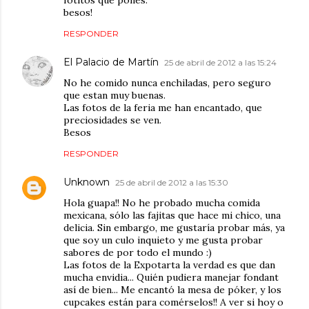
besos!
RESPONDER
El Palacio de Martín
25 de abril de 2012 a las 15:24
No he comido nunca enchiladas, pero seguro
que estan muy buenas.
Las fotos de la feria me han encantado, que
preciosidades se ven.
Besos
RESPONDER
Unknown
25 de abril de 2012 a las 15:30
Hola guapa!! No he probado mucha comida
mexicana, sólo las fajitas que hace mi chico, una
delicia. Sin embargo, me gustaría probar más, ya
que soy un culo inquieto y me gusta probar
sabores de por todo el mundo :)
Las fotos de la Expotarta la verdad es que dan
mucha envidia... Quién pudiera manejar fondant
así de bien... Me encantó la mesa de póker, y los
cupcakes están para comérselos!! A ver si hoy o