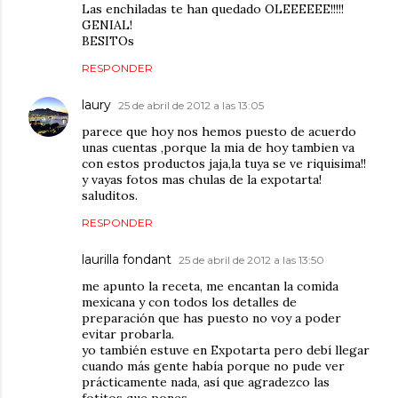
Las enchiladas te han quedado OLEEEEEE!!!!!
GENIAL!
BESITOs
RESPONDER
laury
25 de abril de 2012 a las 13:05
parece que hoy nos hemos puesto de acuerdo
unas cuentas ,porque la mia de hoy tambien va
con estos productos jaja,la tuya se ve riquisima!!
y vayas fotos mas chulas de la expotarta!
saluditos.
RESPONDER
laurilla fondant
25 de abril de 2012 a las 13:50
me apunto la receta, me encantan la comida
mexicana y con todos los detalles de
preparación que has puesto no voy a poder
evitar probarla.
yo también estuve en Expotarta pero debí llegar
cuando más gente había porque no pude ver
prácticamente nada, así que agradezco las
fotitos que pones.