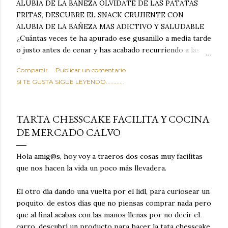
ALUBIA DE LA BAÑEZA OLVIDATE DE LAS PATATAS
FRITAS, DESCUBRE EL SNACK CRUJIENTE CON
ALUBIA DE LA BAÑEZA MAS ADICTIVO Y SALUDABLE
¿Cuántas veces te ha apurado ese gusanillo a media tarde
o justo antes de cenar y has acabado recurriendo a las
típicas patatas de bolsa, frutos secos fritos o snacks
Compartir
Publicar un comentario
ultraprocesados llenos de grasas saturadas y sodio?
SI TE GUSTA SIGUE LEYENDO............
Todos hemos estado ahí. Sin embargo, cuidarse no tiene
por qué significar renunciar al placer de un picoteo
sabroso, con ese toque tostado y crujiente que tanto nos
TARTA CHESSCAKE FACILITA Y COCINA
satisface. Estas alubias crujientes al horno van a cambiar
DE MERCADO CALVO
por completo tu forma de ver las legumbres. Olvídate de
asociar las alubias únicamente a los guisos tradicionales y
copiosos de invierno. Con esta receta simple pero
Hola amig@s, hoy voy a traeros dos cosas muy facilitas
revolucionaria, transformaremos un ingrediente tan
que nos hacen la vida un poco más llevadera.
humilde como la alubia de La Bañeza en un snack ligero,
dorado, cargado de proteína y 100% natural. Es el
El otro día dando una vuelta por el lidl, para curiosear un
sustituto perfecto a los frutos se...
poquito, de estos días que no piensas comprar nada pero
que al final acabas con las manos llenas por no decir el
carro, descubrí un producto para hacer la tata chesscake,