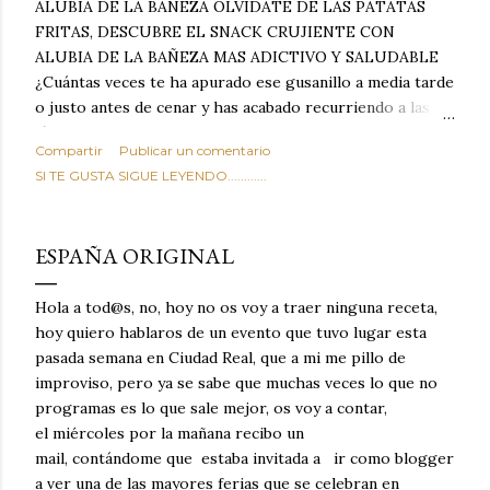
ALUBIA DE LA BAÑEZA OLVIDATE DE LAS PATATAS
FRITAS, DESCUBRE EL SNACK CRUJIENTE CON
ALUBIA DE LA BAÑEZA MAS ADICTIVO Y SALUDABLE
¿Cuántas veces te ha apurado ese gusanillo a media tarde
o justo antes de cenar y has acabado recurriendo a las
típicas patatas de bolsa, frutos secos fritos o snacks
Compartir
Publicar un comentario
ultraprocesados llenos de grasas saturadas y sodio?
SI TE GUSTA SIGUE LEYENDO............
Todos hemos estado ahí. Sin embargo, cuidarse no tiene
por qué significar renunciar al placer de un picoteo
sabroso, con ese toque tostado y crujiente que tanto nos
ESPAÑA ORIGINAL
satisface. Estas alubias crujientes al horno van a cambiar
por completo tu forma de ver las legumbres. Olvídate de
Hola a tod@s, no, hoy no os voy a traer ninguna receta,
asociar las alubias únicamente a los guisos tradicionales y
hoy quiero hablaros de un evento que tuvo lugar esta
copiosos de invierno. Con esta receta simple pero
pasada semana en Ciudad Real, que a mi me pillo de
revolucionaria, transformaremos un ingrediente tan
improviso, pero ya se sabe que muchas veces lo que no
humilde como la alubia de La Bañeza en un snack ligero,
programas es lo que sale mejor, os voy a contar,
dorado, cargado de proteína y 100% natural. Es el
el miércoles por la mañana recibo un
sustituto perfecto a los frutos se...
mail, contándome que estaba invitada a ir como blogger
a ver una de las mayores ferias que se celebran en