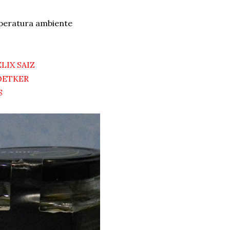
peratura ambiente
LIX SAIZ
OETKER
S