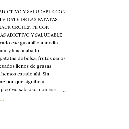
ADICTIVO Y SALUDABLE CON
LVIDATE DE LAS PATATAS
SNACK CRUJIENTE CON
MAS ADICTIVO Y SALUDABLE
rado ese gusanillo a media
enar y has acabado
 patatas de bolsa, frutos secos
esados llenos de grasas
 hemos estado ahí. Sin
ne por qué significar
 picoteo sabroso, con ese
 que tanto nos satisface.
ario
al horno van a cambiar por
....
 las legumbres. Olvídate de
mente a los guisos
de invierno. Con esta receta