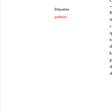
Etiquetas
B
galletas
n
c
q
t
d
l
p
d
d