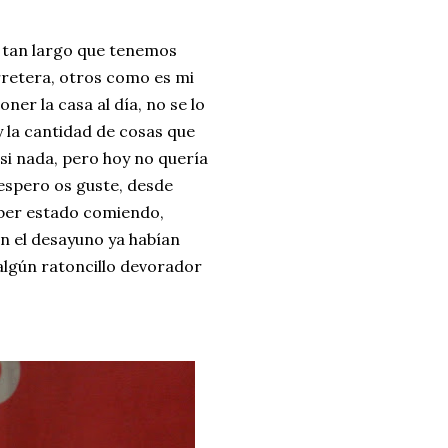
ria, transformaremos un
e tan largo que tenemos
como la alubia de La Bañeza
arretera, otros como es mi
do, cargado de proteína y
ner la casa al día, no se lo
uto perfecto a los frutos se...
 la cantidad de cosas que
si nada, pero hoy no quería
 espero os guste, desde
aber estado comiendo,
n el desayuno ya habían
 algún ratoncillo devorador