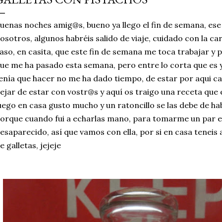
simple pero revoluciona
uenas noches amig@s, bueno ya llego el fin de semana, es
ingrediente tan humilde 
osotros, algunos habréis salido de viaje, cuidado con la c
en un snack ligero, dora
aso, en casita, que este fin de semana me toca trabajar y po
100% natural. Es el sustit
ue me ha pasado esta semana, pero entre lo corta que es y
enía que hacer no me ha dado tiempo, de estar por aqui ca
ejar de estar con vostr@s y aquí os traigo una receta que
uego en casa gusto mucho y un ratoncillo se las debe de h
orque cuando fui a echarlas mano, para tomarme un par e
esaparecido, así que vamos con ella, por si en casa teneis
e galletas, jejeje