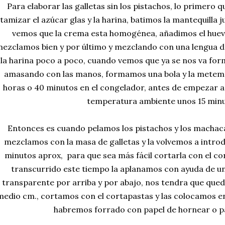
Para elaborar las galletas sin los pistachos, lo primero
tamizar el azúcar glas y la harina, batimos la mantequilla 
vemos que la crema esta homogénea, añadimos el huevo 
ezclamos bien y por último y mezclando con una lengua d
la harina poco a poco, cuando vemos que ya se nos va fo
amasando con las manos, formamos una bola y la metemo
horas o 40 minutos en el congelador, antes de empezar a
temperatura ambiente unos 15 min
Entonces es cuando pelamos los pistachos y los machac
mezclamos con la masa de galletas y la volvemos a introdu
minutos aprox, para que sea más fácil cortarla con el co
transcurrido este tiempo la aplanamos con ayuda de un 
transparente por arriba y por abajo, nos tendra que qued
medio cm., cortamos con el cortapastas y las colocamos e
habremos forrado con papel de hornear o pa