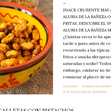
SNACK CRUJIENTE MÁS 
ALUBIA DE LA BAÑEZA O
FRITAS, DESCUBRE EL 
ALUBIA DE LA BAÑEZA 
¿Cuántas veces te ha apu
tarde o justo antes de c
recurriendo a las típicas
fritos o snacks ultraproc
saturadas y sodio? Todos
embargo, cuidarse no tie
renunciar al placer de un
toque tostado y crujiente
Compartir
Publicar un coment
Estas alubias crujientes 
SI TE GUSTA SIGUE LEYENDO........
completo tu forma de ver
asociar las alubias única
GALLETAS CON PISTACHOS
tradicionales y copiosos 