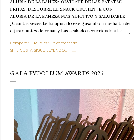
ALUBIA DE LA BAÑEZA OLVIDATE DE LAS PATATAS
FRITAS, DESCUBRE EL SNACK CRUJIENTE CON
ALUBIA DE LA BAÑEZA MAS ADICTIVO Y SALUDABLE
¿Cuántas veces te ha apurado ese gusanillo a media tarde
o justo antes de cenar y has acabado recurriendo a las
típicas patatas de bolsa, frutos secos fritos o snacks
Compartir
Publicar un comentario
ultraprocesados llenos de grasas saturadas y sodio?
SI TE GUSTA SIGUE LEYENDO............
Todos hemos estado ahí. Sin embargo, cuidarse no tiene
por qué significar renunciar al placer de un picoteo
sabroso, con ese toque tostado y crujiente que tanto nos
GALA EVOOLEUM AWARDS 2024
satisface. Estas alubias crujientes al horno van a cambiar
por completo tu forma de ver las legumbres. Olvídate de
asociar las alubias únicamente a los guisos tradicionales y
copiosos de invierno. Con esta receta simple pero
revolucionaria, transformaremos un ingrediente tan
humilde como la alubia de La Bañeza en un snack ligero,
dorado, cargado de proteína y 100% natural. Es el
sustituto perfecto a los frutos se...