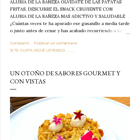
ALUBIA DE LA BAÑEZA OLVIDATE DE LAS PATATAS
FRITAS, DESCUBRE EL SNACK CRUJIENTE CON
ALUBIA DE LA BAÑEZA MAS ADICTIVO Y SALUDABLE
¿Cuántas veces te ha apurado ese gusanillo a media tarde
o justo antes de cenar y has acabado recurriendo a las
típicas patatas de bolsa, frutos secos fritos o snacks
Compartir
Publicar un comentario
ultraprocesados llenos de grasas saturadas y sodio?
SI TE GUSTA SIGUE LEYENDO............
Todos hemos estado ahí. Sin embargo, cuidarse no tiene
por qué significar renunciar al placer de un picoteo
sabroso, con ese toque tostado y crujiente que tanto nos
UN OTOÑO DE SABORES GOURMET Y
satisface. Estas alubias crujientes al horno van a cambiar
CON VISTAS
por completo tu forma de ver las legumbres. Olvídate de
asociar las alubias únicamente a los guisos tradicionales y
copiosos de invierno. Con esta receta simple pero
revolucionaria, transformaremos un ingrediente tan
humilde como la alubia de La Bañeza en un snack ligero,
dorado, cargado de proteína y 100% natural. Es el
sustituto perfecto a los frutos se...