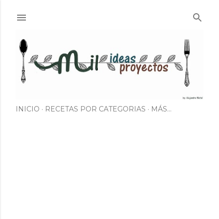
Ir al contenido principal
INICIO
RECETAS POR CATEGORIAS
MÁS…
E
n
t
r