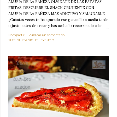
ALUBIA DE LA BAÑEZA OLVIDATE DE LAS PATATAS
FRITAS, DESCUBRE EL SNACK CRUJIENTE CON
ALUBIA DE LA BAÑEZA MAS ADICTIVO Y SALUDABLE
¿Cuántas veces te ha apurado ese gusanillo a media tarde
o justo antes de cenar y has acabado recurriendo a las
típicas patatas de bolsa, frutos secos fritos o snacks
Compartir
Publicar un comentario
ultraprocesados llenos de grasas saturadas y sodio?
SI TE GUSTA SIGUE LEYENDO............
Todos hemos estado ahí. Sin embargo, cuidarse no tiene
por qué significar renunciar al placer de un picoteo
sabroso, con ese toque tostado y crujiente que tanto nos
satisface. Estas alubias crujientes al horno van a cambiar
por completo tu forma de ver las legumbres. Olvídate de
asociar las alubias únicamente a los guisos tradicionales y
copiosos de invierno. Con esta receta simple pero
revolucionaria, transformaremos un ingrediente tan
humilde como la alubia de La Bañeza en un snack ligero,
dorado, cargado de proteína y 100% natural. Es el
sustituto perfecto a los frutos se...