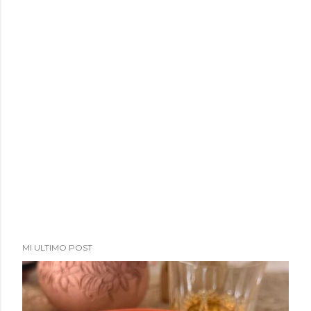
a
d
a
s
MI ULTIMO POST