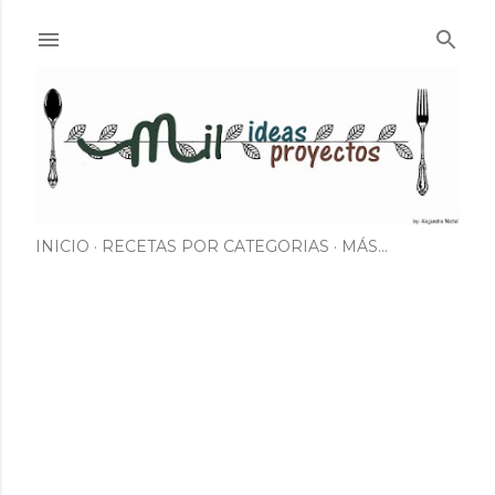
Ir al contenido principal
INICIO
RECETAS POR CATEGORIAS
MÁS…
E
n
t
r