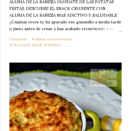
ALUBIA DE LA BAÑEZA OLVIDATE DE LAS PATATAS
FRITAS, DESCUBRE EL SNACK CRUJIENTE CON
ALUBIA DE LA BAÑEZA MAS ADICTIVO Y SALUDABLE
¿Cuántas veces te ha apurado ese gusanillo a media tarde
o justo antes de cenar y has acabado recurriendo a las
típicas patatas de bolsa, frutos secos fritos o snacks
Compartir
Publicar un comentario
ultraprocesados llenos de grasas saturadas y sodio?
SI TE GUSTA SIGUE LEYENDO............
Todos hemos estado ahí. Sin embargo, cuidarse no tiene
por qué significar renunciar al placer de un picoteo
sabroso, con ese toque tostado y crujiente que tanto nos
satisface. Estas alubias crujientes al horno van a cambiar
por completo tu forma de ver las legumbres. Olvídate de
asociar las alubias únicamente a los guisos tradicionales y
copiosos de invierno. Con esta receta simple pero
revolucionaria, transformaremos un ingrediente tan
humilde como la alubia de La Bañeza en un snack ligero,
dorado, cargado de proteína y 100% natural. Es el
sustituto perfecto a los frutos se...