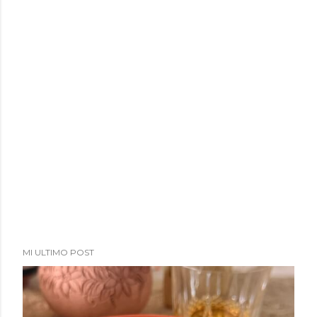
a
d
a
s
MI ULTIMO POST