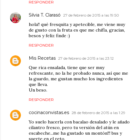
RESPONDER
Silvia T. Clarasó
27 de febrero de 2015 a las 19:50
hola!! qué fresquita y apetecible, me viene muy
de gusto con la fruta es que me chifla, gracias,
besos y feliz finde :)
RESPONDER
Mis Recetas
27 de febrero de 2015 a las 23:12
Que rica ensalada, tiene que ser muy
refrescante, no la he probado nunca, así que me
la guardo, me gustan mucho los ingredientes
que lleva.
Un beso.
RESPONDER
cocinaconvistas.es
28 de febrero de 2015 a las 1:29
Yo suelo hacerla con bacalao desalado y le añado
cilantro fresco, pero tu versión del atún en
escabeche...me ha gustado un montón!!! bss y
suerte en el reto.