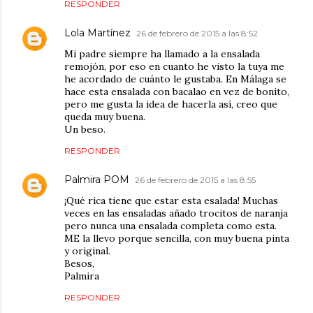
RESPONDER
Lola Martínez
26 de febrero de 2015 a las 8:52
Mi padre siempre ha llamado a la ensalada
remojón, por eso en cuanto he visto la tuya me
he acordado de cuánto le gustaba. En Málaga se
hace esta ensalada con bacalao en vez de bonito,
pero me gusta la idea de hacerla así, creo que
queda muy buena.
Un beso.
RESPONDER
Palmira POM
26 de febrero de 2015 a las 8:55
¡Qué rica tiene que estar esta esalada! Muchas
veces en las ensaladas añado trocitos de naranja
pero nunca una ensalada completa como esta.
ME la llevo porque sencilla, con muy buena pinta
y original.
Besos,
Palmira
RESPONDER