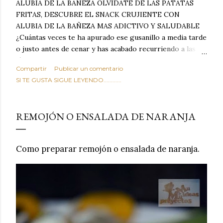
ALUBIA DE LA BAÑEZA OLVIDATE DE LAS PATATAS
FRITAS, DESCUBRE EL SNACK CRUJIENTE CON
ALUBIA DE LA BAÑEZA MAS ADICTIVO Y SALUDABLE
¿Cuántas veces te ha apurado ese gusanillo a media tarde
o justo antes de cenar y has acabado recurriendo a las
típicas patatas de bolsa, frutos secos fritos o snacks
Compartir
Publicar un comentario
ultraprocesados llenos de grasas saturadas y sodio?
SI TE GUSTA SIGUE LEYENDO............
Todos hemos estado ahí. Sin embargo, cuidarse no tiene
por qué significar renunciar al placer de un picoteo
sabroso, con ese toque tostado y crujiente que tanto nos
REMOJÓN O ENSALADA DE NARANJA
satisface. Estas alubias crujientes al horno van a cambiar
por completo tu forma de ver las legumbres. Olvídate de
asociar las alubias únicamente a los guisos tradicionales y
Como preparar remojón o ensalada de naranja.
copiosos de invierno. Con esta receta simple pero
revolucionaria, transformaremos un ingrediente tan
humilde como la alubia de La Bañeza en un snack ligero,
dorado, cargado de proteína y 100% natural. Es el
sustituto perfecto a los frutos se...