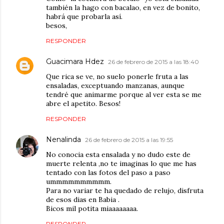
también la hago con bacalao, en vez de bonito,
habrá que probarla así.
besos,
RESPONDER
Guacimara Hdez
26 de febrero de 2015 a las 18:40
Que rica se ve, no suelo ponerle fruta a las
ensaladas, exceptuando manzanas, aunque
tendré que animarme porque al ver esta se me
abre el apetito. Besos!
RESPONDER
Nenalinda
26 de febrero de 2015 a las 19:55
No conocia esta ensalada y no dudo este de
muerte relenta ,no te imaginas lo que me has
tentado con las fotos del paso a paso
ummmmmmmmmm.
Para no variar te ha quedado de relujo, disfruta
de esos dias en Babia .
Bicos mil potita miaaaaaaaa.
RESPONDER