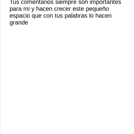
Tus comentarios siempre son importantes
u
para mi y hacen crecer este pequeño
n
espacio que con tus palabras lo hacen
c
grande
o
m
e
n
t
a
r
i
o