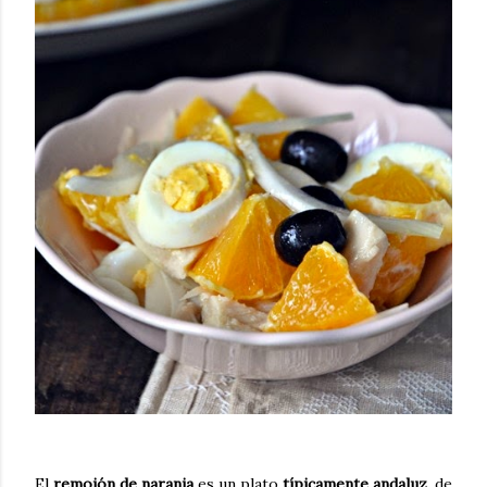
El
remojón de naranja
es un plato
típicamente andaluz
, de