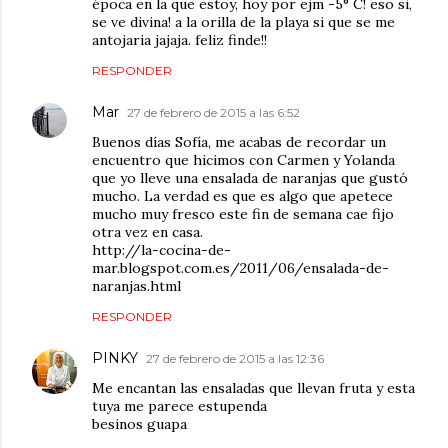
época en la que estoy, hoy por ejm -5° C! eso si,
se ve divina! a la orilla de la playa si que se me
antojaria jajaja. feliz finde!!
RESPONDER
Mar
27 de febrero de 2015 a las 6:52
Buenos días Sofía, me acabas de recordar un
encuentro que hicimos con Carmen y Yolanda
que yo lleve una ensalada de naranjas que gustó
mucho. La verdad es que es algo que apetece
mucho muy fresco este fin de semana cae fijo
otra vez en casa.
http://la-cocina-de-
mar.blogspot.com.es/2011/06/ensalada-de-
naranjas.html
RESPONDER
PINKY
27 de febrero de 2015 a las 12:36
Me encantan las ensaladas que llevan fruta y esta
tuya me parece estupenda
besinos guapa