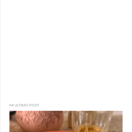
a
d
a
s
MI ULTIMO POST