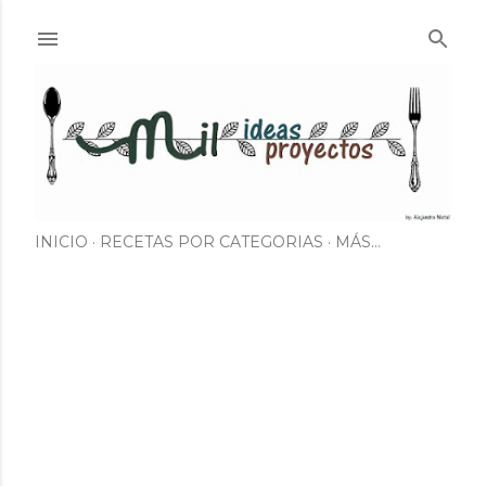
Ir al contenido principal
INICIO
RECETAS POR CATEGORIAS
MÁS…
E
n
t
r