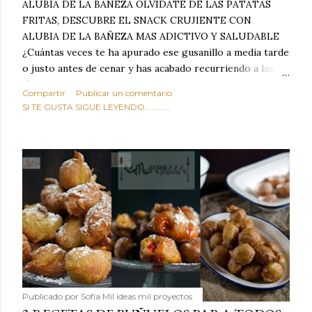
ALUBIA DE LA BAÑEZA OLVIDATE DE LAS PATATAS
FRITAS, DESCUBRE EL SNACK CRUJIENTE CON
ALUBIA DE LA BAÑEZA MAS ADICTIVO Y SALUDABLE
¿Cuántas veces te ha apurado ese gusanillo a media tarde
o justo antes de cenar y has acabado recurriendo a las
típicas patatas de bolsa, frutos secos fritos o snacks
Compartir
Publicar un comentario
ultraprocesados llenos de grasas saturadas y sodio?
SI TE GUSTA SIGUE LEYENDO............
Todos hemos estado ahí. Sin embargo, cuidarse no tiene
por qué significar renunciar al placer de un picoteo
sabroso, con ese toque tostado y crujiente que tanto nos
satisface. Estas alubias crujientes al horno van a cambiar
por completo tu forma de ver las legumbres. Olvídate de
asociar las alubias únicamente a los guisos tradicionales y
copiosos de invierno. Con esta receta simple pero
revolucionaria, transformaremos un ingrediente tan
humilde como la alubia de La Bañeza en un snack ligero,
dorado, cargado de proteína y 100% natural. Es el
sustituto perfecto a los frutos se...
Publicado por
Sofía Mil ideas mil proyectos