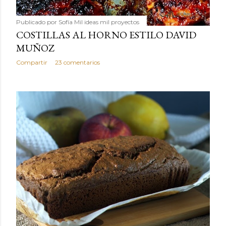
Publicado por
Sofía Mil ideas mil proyectos
COSTILLAS AL HORNO ESTILO DAVID
MUÑOZ
Compartir
23 comentarios