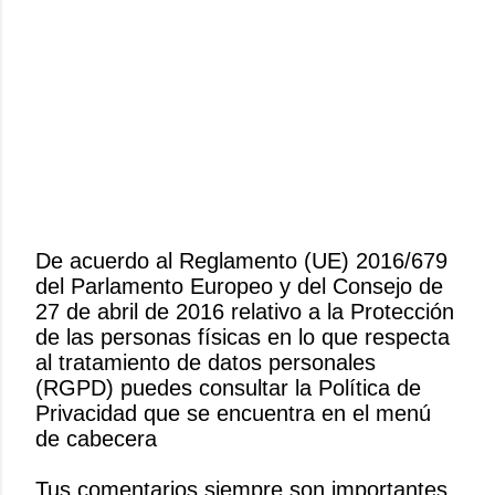
De acuerdo al Reglamento (UE) 2016/679
del Parlamento Europeo y del Consejo de
P
27 de abril de 2016 relativo a la Protección
u
de las personas físicas en lo que respecta
b
al tratamiento de datos personales
l
(RGPD) puedes consultar la Política de
i
Privacidad que se encuentra en el menú
c
de cabecera
a
r
Tus comentarios siempre son importantes
u