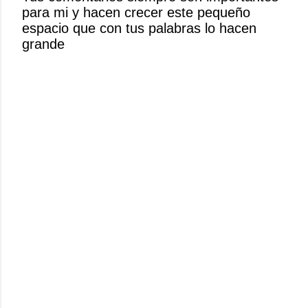
para mi y hacen crecer este pequeño
n
espacio que con tus palabras lo hacen
c
grande
o
m
e
n
t
a
r
i
o