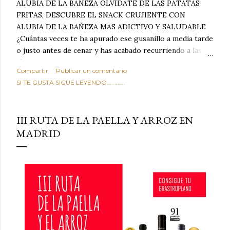
ALUBIA DE LA BAÑEZA OLVIDATE DE LAS PATATAS
FRITAS, DESCUBRE EL SNACK CRUJIENTE CON
ALUBIA DE LA BAÑEZA MAS ADICTIVO Y SALUDABLE
¿Cuántas veces te ha apurado ese gusanillo a media tarde
o justo antes de cenar y has acabado recurriendo a las
típicas patatas de bolsa, frutos secos fritos o snacks
Compartir
Publicar un comentario
ultraprocesados llenos de grasas saturadas y sodio?
SI TE GUSTA SIGUE LEYENDO............
Todos hemos estado ahí. Sin embargo, cuidarse no tiene
por qué significar renunciar al placer de un picoteo
sabroso, con ese toque tostado y crujiente que tanto nos
III RUTA DE LA PAELLA Y ARROZ EN
satisface. Estas alubias crujientes al horno van a cambiar
MADRID
por completo tu forma de ver las legumbres. Olvídate de
asociar las alubias únicamente a los guisos tradicionales y
copiosos de invierno. Con esta receta simple pero
revolucionaria, transformaremos un ingrediente tan
humilde como la alubia de La Bañeza en un snack ligero,
dorado, cargado de proteína y 100% natural. Es el
sustituto perfecto a los frutos se...