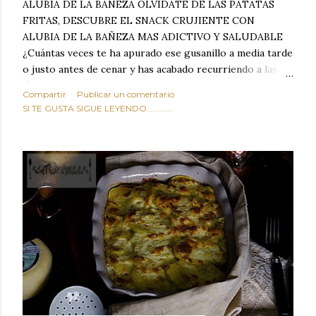
ALUBIA DE LA BAÑEZA OLVIDATE DE LAS PATATAS
FRITAS, DESCUBRE EL SNACK CRUJIENTE CON
ALUBIA DE LA BAÑEZA MAS ADICTIVO Y SALUDABLE
¿Cuántas veces te ha apurado ese gusanillo a media tarde
o justo antes de cenar y has acabado recurriendo a las
típicas patatas de bolsa, frutos secos fritos o snacks
Compartir
Publicar un comentario
ultraprocesados llenos de grasas saturadas y sodio?
SI TE GUSTA SIGUE LEYENDO............
Todos hemos estado ahí. Sin embargo, cuidarse no tiene
por qué significar renunciar al placer de un picoteo
sabroso, con ese toque tostado y crujiente que tanto nos
satisface. Estas alubias crujientes al horno van a cambiar
por completo tu forma de ver las legumbres. Olvídate de
asociar las alubias únicamente a los guisos tradicionales y
copiosos de invierno. Con esta receta simple pero
revolucionaria, transformaremos un ingrediente tan
humilde como la alubia de La Bañeza en un snack ligero,
dorado, cargado de proteína y 100% natural. Es el
sustituto perfecto a los frutos se...