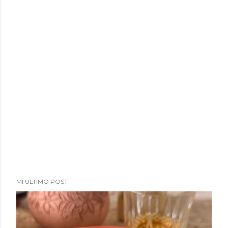
a
d
a
s
MI ULTIMO POST