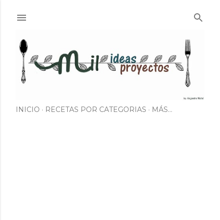
Ir al contenido principal
INICIO
RECETAS POR CATEGORIAS
MÁS…
E
n
t
r