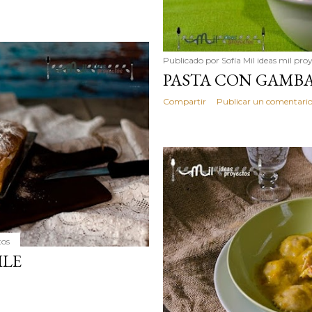
Publicado por
Sofía Mil ideas mil pro
PASTA CON GAMBA
Compartir
Publicar un comentari
tos
ILE