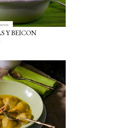
yectos
S Y BEICON
o