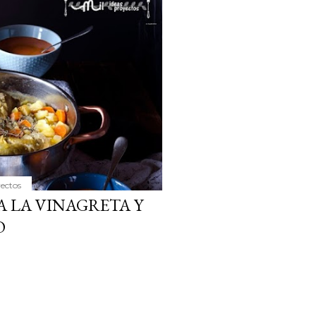
ria, transformaremos un
como la alubia de La Bañeza
do, cargado de proteína y
uto perfecto a los frutos se...
yectos
A LA VINAGRETA Y
O