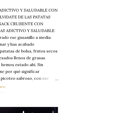
ADICTIVO Y SALUDABLE CON
LVIDATE DE LAS PATATAS
SNACK CRUJIENTE CON
MAS ADICTIVO Y SALUDABLE
rado ese gusanillo a media
enar y has acabado
 patatas de bolsa, frutos secos
esados llenos de grasas
 hemos estado ahí. Sin
ne por qué significar
 picoteo sabroso, con ese
 que tanto nos satisface.
ario
al horno van a cambiar por
....
 las legumbres. Olvídate de
mente a los guisos
de invierno. Con esta receta