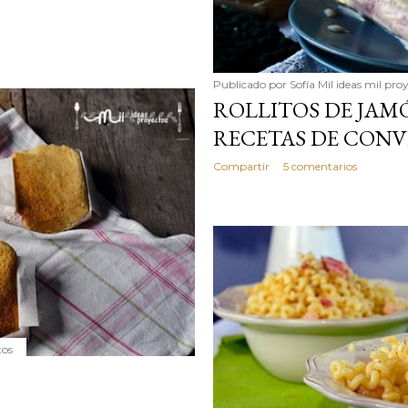
Publicado por
Sofía Mil ideas mil pro
ROLLITOS DE JAM
RECETAS DE CON
Compartir
5 comentarios
tos