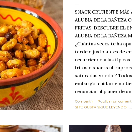
SNACK CRUJIENTE MÁS 
ALUBIA DE LA BAÑEZA O
FRITAS, DESCUBRE EL 
ALUBIA DE LA BAÑEZA 
¿Cuántas veces te ha apu
tarde o justo antes de c
recurriendo a las típicas
fritos o snacks ultraproc
saturadas y sodio? Todos
embargo, cuidarse no tie
renunciar al placer de un
toque tostado y crujiente
Compartir
Publicar un coment
Estas alubias crujientes 
SI TE GUSTA SIGUE LEYENDO........
completo tu forma de ver
asociar las alubias única
tradicionales y copiosos 