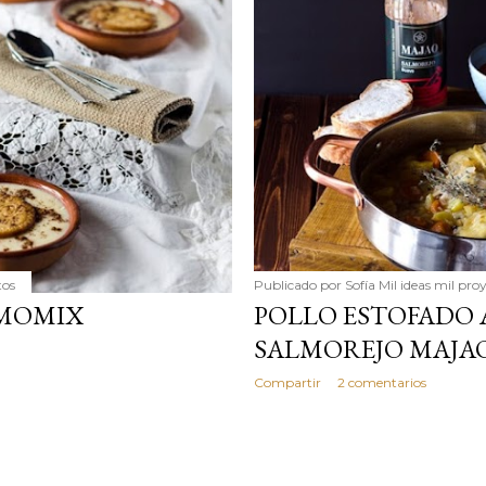
simple pero revoluciona
ingrediente tan humilde 
en un snack ligero, dora
100% natural. Es el sustit
tos
Publicado por
Sofía Mil ideas mil pro
RMOMIX
POLLO ESTOFADO 
SALMOREJO MAJA
Compartir
2 comentarios