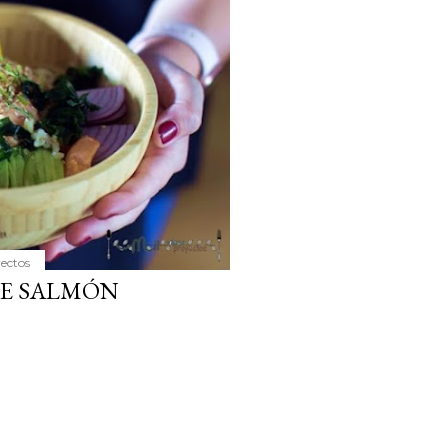
ria, transformaremos un
como la alubia de La Bañeza
do, cargado de proteína y
uto perfecto a los frutos se...
yectos
DE SALMÓN