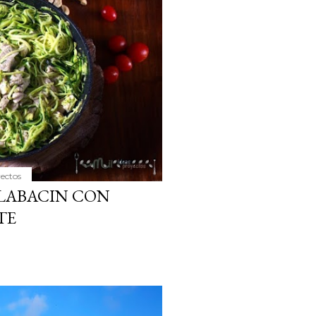
yectos
ALABACIN CON
TE