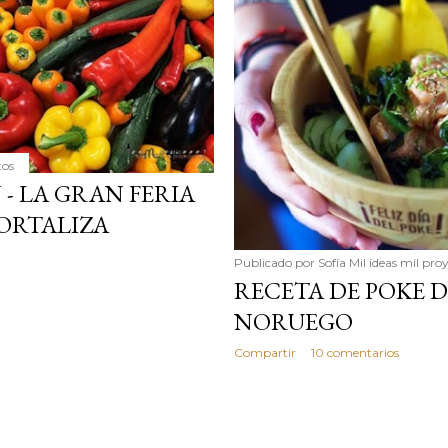
simple pero revoluciona
ingrediente tan humilde 
en un snack ligero, dora
100% natural. Es el sustit
tos
- LA GRAN FERIA
HORTALIZA
Publicado por
Sofía Mil ideas mil pro
RECETA DE POKE 
NORUEGO
Compartir
10 comentarios