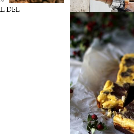
tos
L DEL
Publicado por
Sofía Mil ideas mil pro
CATA MAGISTRAL
SANCHIDRIAN E I
NAVARRETINTO EN
Compartir
9 comentarios