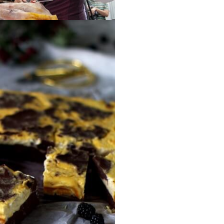
yectos
 FLORENCIO
BERICOS
 AVILA