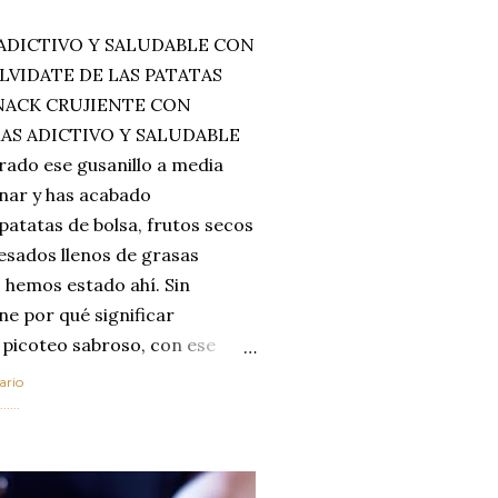
ADICTIVO Y SALUDABLE CON
LVIDATE DE LAS PATATAS
SNACK CRUJIENTE CON
MAS ADICTIVO Y SALUDABLE
rado ese gusanillo a media
enar y has acabado
 patatas de bolsa, frutos secos
esados llenos de grasas
 hemos estado ahí. Sin
ne por qué significar
 picoteo sabroso, con ese
 que tanto nos satisface.
ario
al horno van a cambiar por
....
 las legumbres. Olvídate de
mente a los guisos
de invierno. Con esta receta