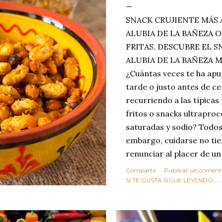
SNACK CRUJIENTE MÁS 
ALUBIA DE LA BAÑEZA O
FRITAS, DESCUBRE EL 
ALUBIA DE LA BAÑEZA 
¿Cuántas veces te ha apu
tarde o justo antes de c
recurriendo a las típicas
fritos o snacks ultraproc
saturadas y sodio? Todos
embargo, cuidarse no tie
renunciar al placer de un
toque tostado y crujiente
Compartir
Publicar un coment
Estas alubias crujientes 
SI TE GUSTA SIGUE LEYENDO........
completo tu forma de ver
asociar las alubias única
tradicionales y copiosos 