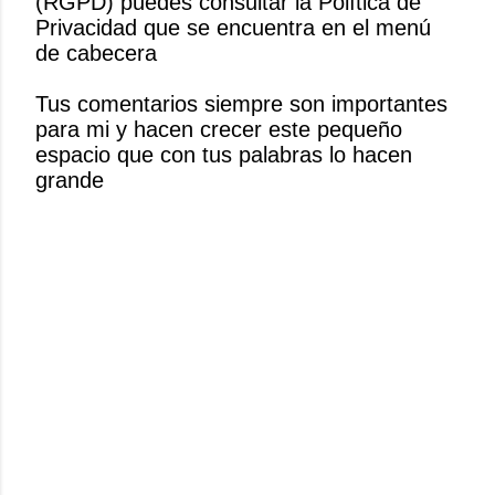
(RGPD) puedes consultar la Política de
i
Privacidad que se encuentra en el menú
c
de cabecera
a
r
Tus comentarios siempre son importantes
u
para mi y hacen crecer este pequeño
n
espacio que con tus palabras lo hacen
c
grande
o
m
e
n
t
a
r
i
o