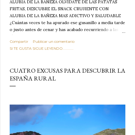
ALUBIA DE LA BAÑEZA OLVIDATE DE LAS PATATAS
FRITAS, DESCUBRE EL SNACK CRUJIENTE CON
ALUBIA DE LA BAÑEZA MAS ADICTIVO Y SALUDABLE
¿Cuántas veces te ha apurado ese gusanillo a media tarde
o justo antes de cenar y has acabado recurriendo a las
típicas patatas de bolsa, frutos secos fritos o snacks
Compartir
Publicar un comentario
ultraprocesados llenos de grasas saturadas y sodio?
SI TE GUSTA SIGUE LEYENDO............
Todos hemos estado ahí. Sin embargo, cuidarse no tiene
por qué significar renunciar al placer de un picoteo
sabroso, con ese toque tostado y crujiente que tanto nos
CUATRO EXCUSAS PARA DESCUBRIR LA
satisface. Estas alubias crujientes al horno van a cambiar
ESPAÑA RURAL
por completo tu forma de ver las legumbres. Olvídate de
asociar las alubias únicamente a los guisos tradicionales y
copiosos de invierno. Con esta receta simple pero
revolucionaria, transformaremos un ingrediente tan
humilde como la alubia de La Bañeza en un snack ligero,
dorado, cargado de proteína y 100% natural. Es el
sustituto perfecto a los frutos se...