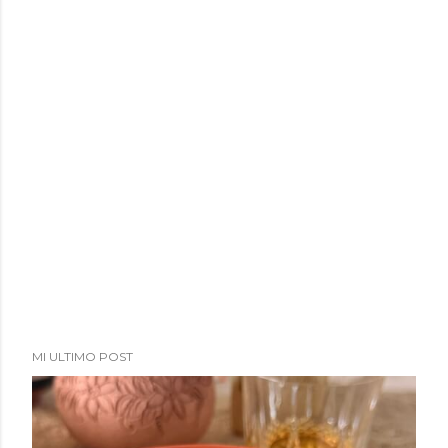
a
d
a
s
MI ULTIMO POST