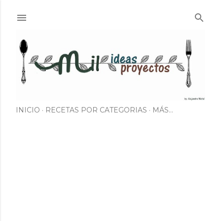
Ir al contenido principal
INICIO
RECETAS POR CATEGORIAS
MÁS…
E
n
t
r