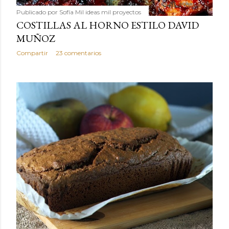
Publicado por
Sofía Mil ideas mil proyectos
COSTILLAS AL HORNO ESTILO DAVID
MUÑOZ
Compartir
23 comentarios