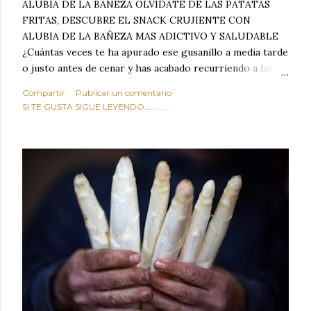
ALUBIA DE LA BAÑEZA OLVIDATE DE LAS PATATAS
FRITAS, DESCUBRE EL SNACK CRUJIENTE CON
ALUBIA DE LA BAÑEZA MAS ADICTIVO Y SALUDABLE
¿Cuántas veces te ha apurado ese gusanillo a media tarde
o justo antes de cenar y has acabado recurriendo a las
típicas patatas de bolsa, frutos secos fritos o snacks
Compartir
Publicar un comentario
ultraprocesados llenos de grasas saturadas y sodio?
SI TE GUSTA SIGUE LEYENDO............
Todos hemos estado ahí. Sin embargo, cuidarse no tiene
por qué significar renunciar al placer de un picoteo
sabroso, con ese toque tostado y crujiente que tanto nos
satisface. Estas alubias crujientes al horno van a cambiar
por completo tu forma de ver las legumbres. Olvídate de
asociar las alubias únicamente a los guisos tradicionales y
copiosos de invierno. Con esta receta simple pero
revolucionaria, transformaremos un ingrediente tan
humilde como la alubia de La Bañeza en un snack ligero,
dorado, cargado de proteína y 100% natural. Es el
sustituto perfecto a los frutos se...