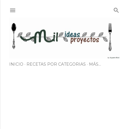
Ir al contenido principal
INICIO
RECETAS POR CATEGORIAS
MÁS…
E
n
t
r