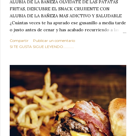
ALUBIA DE LA BAÑEZA OLVIDATE DE LAS PATATAS
FRITAS, DESCUBRE EL SNACK CRUJIENTE CON
ALUBIA DE LA BAÑEZA MAS ADICTIVO Y SALUDABLE
¿Cuántas veces te ha apurado ese gusanillo a media tarde
o justo antes de cenar y has acabado recurriendo a las
típicas patatas de bolsa, frutos secos fritos o snacks
Compartir
Publicar un comentario
ultraprocesados llenos de grasas saturadas y sodio?
SI TE GUSTA SIGUE LEYENDO............
Todos hemos estado ahí. Sin embargo, cuidarse no tiene
por qué significar renunciar al placer de un picoteo
sabroso, con ese toque tostado y crujiente que tanto nos
satisface. Estas alubias crujientes al horno van a cambiar
por completo tu forma de ver las legumbres. Olvídate de
asociar las alubias únicamente a los guisos tradicionales y
copiosos de invierno. Con esta receta simple pero
revolucionaria, transformaremos un ingrediente tan
humilde como la alubia de La Bañeza en un snack ligero,
dorado, cargado de proteína y 100% natural. Es el
sustituto perfecto a los frutos se...