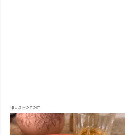
a
d
a
s
MI ULTIMO POST