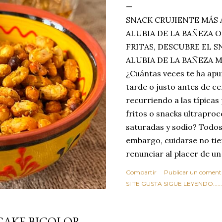
SNACK CRUJIENTE MÁS 
ALUBIA DE LA BAÑEZA O
FRITAS, DESCUBRE EL 
ALUBIA DE LA BAÑEZA 
¿Cuántas veces te ha apu
tarde o justo antes de c
recurriendo a las típicas
fritos o snacks ultraproc
saturadas y sodio? Todos
embargo, cuidarse no tie
renunciar al placer de un
toque tostado y crujiente
Compartir
Publicar un coment
Estas alubias crujientes 
SI TE GUSTA SIGUE LEYENDO........
completo tu forma de ver
asociar las alubias única
CAKE BICOLOR
tradicionales y copiosos 