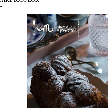
simple pero revoluciona
ingrediente tan humilde 
en un snack ligero, dora
100% natural. Es el sustit