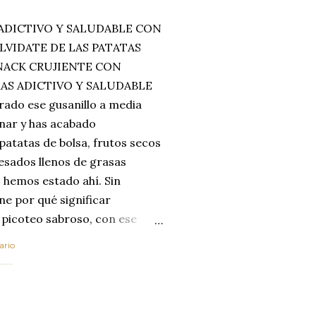
ADICTIVO Y SALUDABLE CON
LVIDATE DE LAS PATATAS
SNACK CRUJIENTE CON
MAS ADICTIVO Y SALUDABLE
rado ese gusanillo a media
enar y has acabado
 patatas de bolsa, frutos secos
esados llenos de grasas
 hemos estado ahí. Sin
ne por qué significar
 picoteo sabroso, con ese
 que tanto nos satisface.
ario
al horno van a cambiar por
....
 las legumbres. Olvídate de
mente a los guisos
de invierno. Con esta receta