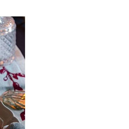
ria, transformaremos un
como la alubia de La Bañeza
do, cargado de proteína y
uto perfecto a los frutos se...