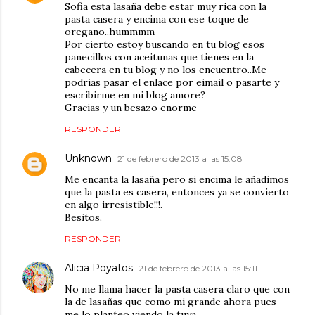
Sofia esta lasaña debe estar muy rica con la
pasta casera y encima con ese toque de
oregano..hummmm
Por cierto estoy buscando en tu blog esos
panecillos con aceitunas que tienes en la
cabecera en tu blog y no los encuentro..Me
podrias pasar el enlace por eimail o pasarte y
escribirme en mi blog amore?
Gracias y un besazo enorme
RESPONDER
Unknown
21 de febrero de 2013 a las 15:08
Me encanta la lasaña pero si encima le añadimos
que la pasta es casera, entonces ya se convierto
en algo irresistible!!!.
Besitos.
RESPONDER
Alicia Poyatos
21 de febrero de 2013 a las 15:11
No me llama hacer la pasta casera claro que con
la de lasañas que como mi grande ahora pues
me lo planteo viendo la tuya.