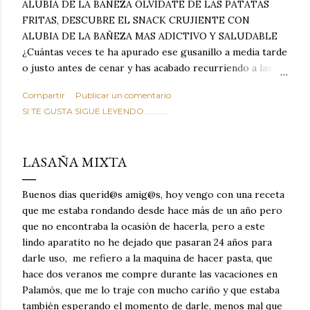
ALUBIA DE LA BAÑEZA OLVIDATE DE LAS PATATAS
FRITAS, DESCUBRE EL SNACK CRUJIENTE CON
ALUBIA DE LA BAÑEZA MAS ADICTIVO Y SALUDABLE
¿Cuántas veces te ha apurado ese gusanillo a media tarde
o justo antes de cenar y has acabado recurriendo a las
típicas patatas de bolsa, frutos secos fritos o snacks
Compartir
Publicar un comentario
ultraprocesados llenos de grasas saturadas y sodio?
SI TE GUSTA SIGUE LEYENDO............
Todos hemos estado ahí. Sin embargo, cuidarse no tiene
por qué significar renunciar al placer de un picoteo
sabroso, con ese toque tostado y crujiente que tanto nos
LASAÑA MIXTA
satisface. Estas alubias crujientes al horno van a cambiar
por completo tu forma de ver las legumbres. Olvídate de
Buenos días querid@s amig@s, hoy vengo con una receta
asociar las alubias únicamente a los guisos tradicionales y
que me estaba rondando desde hace más de un año pero
copiosos de invierno. Con esta receta simple pero
que no encontraba la ocasión de hacerla, pero a este
revolucionaria, transformaremos un ingrediente tan
lindo aparatito no he dejado que pasaran 24 años para
humilde como la alubia de La Bañeza en un snack ligero,
darle uso, me refiero a la maquina de hacer pasta, que
dorado, cargado de proteína y 100% natural. Es el
hace dos veranos me compre durante las vacaciones en
sustituto perfecto a los frutos se...
Palamós, que me lo traje con mucho cariño y que estaba
también esperando el momento de darle, menos mal que