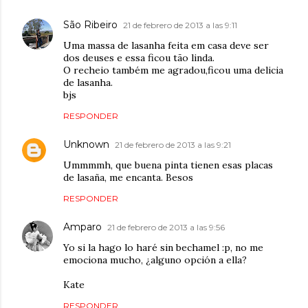
São Ribeiro
21 de febrero de 2013 a las 9:11
Uma massa de lasanha feita em casa deve ser
dos deuses e essa ficou tão linda.
O recheio também me agradou,ficou uma delicia
de lasanha.
bjs
RESPONDER
Unknown
21 de febrero de 2013 a las 9:21
Ummmmh, que buena pinta tienen esas placas
de lasaña, me encanta. Besos
RESPONDER
Amparo
21 de febrero de 2013 a las 9:56
Yo si la hago lo haré sin bechamel :p, no me
emociona mucho, ¿alguno opción a ella?
Kate
RESPONDER