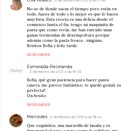
Lola velasco
21 de febrero de 2013 a las 17:45
No se de donde sacas el tiempo pero estás en
todo, haces de todo y lo mejor es que lo haces
muy bien. Esta receta es una delicia desde el
comienzo hasta el fin, tengo mi maquinita de
pasta que como verás, me han entrado unas
ganas tremendas de desempolvara porque
además como la pasta fresca... ninguna.
Besitos Sofía y feliz tarde.
RESPONDER
Esmeralda-Recelandia
21 de febrero de 2013 a las 18:05
Sofía, qué gran paciencia para hacer pasta
casera, me parece fantástico, te quedó genial, es
perfecta!!
Un besito
RESPONDER
Mercedes
21 de febrero de 2013 a las 18:44
Que exquisites, una maravilla de lasaña y es
fenomenal el paso a paso como lo publicas, me