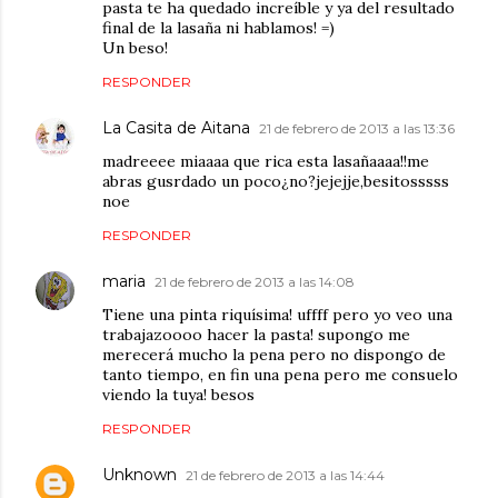
pasta te ha quedado increíble y ya del resultado
final de la lasaña ni hablamos! =)
Un beso!
RESPONDER
La Casita de Aitana
21 de febrero de 2013 a las 13:36
madreeee miaaaa que rica esta lasañaaaa!!me
abras gusrdado un poco¿no?jejejje,besitosssss
noe
RESPONDER
maria
21 de febrero de 2013 a las 14:08
Tiene una pinta riquísima! uffff pero yo veo una
trabajazoooo hacer la pasta! supongo me
merecerá mucho la pena pero no dispongo de
tanto tiempo, en fin una pena pero me consuelo
viendo la tuya! besos
RESPONDER
Unknown
21 de febrero de 2013 a las 14:44