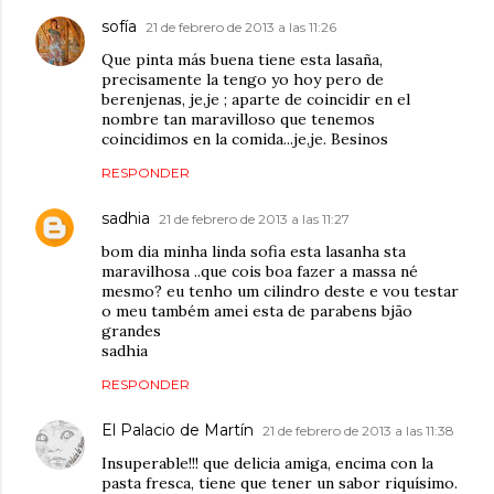
sofía
21 de febrero de 2013 a las 11:26
Que pinta más buena tiene esta lasaña,
precisamente la tengo yo hoy pero de
berenjenas, je,je ; aparte de coincidir en el
nombre tan maravilloso que tenemos
coincidimos en la comida...je,je. Besinos
RESPONDER
sadhia
21 de febrero de 2013 a las 11:27
bom dia minha linda sofia esta lasanha sta
maravilhosa ..que cois boa fazer a massa né
mesmo? eu tenho um cilindro deste e vou testar
o meu também amei esta de parabens bjão
grandes
sadhia
RESPONDER
El Palacio de Martín
21 de febrero de 2013 a las 11:38
Insuperable!!! que delicia amiga, encima con la
pasta fresca, tiene que tener un sabor riquísimo.