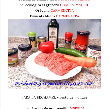
Sal ecológica el granero
COMPROMADRID
Orégano
CARMENCITA
Pimienta blanca
CARMENCITA
PARA LA BECHAMEL y resto de montaje
1 cucharada de mantequilla
IMPERIAL