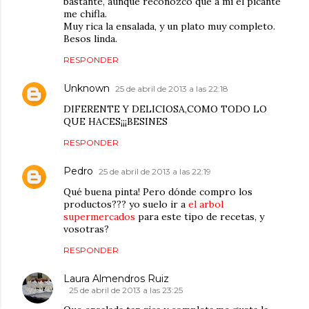
bastante, aunque reconozco que a mi el picante
me chifla.
Muy rica la ensalada, y un plato muy completo.
Besos linda.
RESPONDER
Unknown
25 de abril de 2013 a las 22:18
DIFERENTE Y DELICIOSA,COMO TODO LO
QUE HACES¡¡¡BESINES
RESPONDER
Pedro
25 de abril de 2013 a las 22:19
Qué buena pinta! Pero dónde compro los
productos??? yo suelo ir a
el arbol
supermercados
para este tipo de recetas, y
vosotras?
RESPONDER
Laura Almendros Ruiz
25 de abril de 2013 a las 23:25