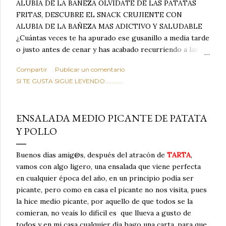
ALUBIA DE LA BAÑEZA OLVIDATE DE LAS PATATAS
FRITAS, DESCUBRE EL SNACK CRUJIENTE CON
ALUBIA DE LA BAÑEZA MAS ADICTIVO Y SALUDABLE
¿Cuántas veces te ha apurado ese gusanillo a media tarde
o justo antes de cenar y has acabado recurriendo a las
típicas patatas de bolsa, frutos secos fritos o snacks
Compartir
Publicar un comentario
ultraprocesados llenos de grasas saturadas y sodio?
SI TE GUSTA SIGUE LEYENDO............
Todos hemos estado ahí. Sin embargo, cuidarse no tiene
por qué significar renunciar al placer de un picoteo
sabroso, con ese toque tostado y crujiente que tanto nos
ENSALADA MEDIO PICANTE DE PATATA
satisface. Estas alubias crujientes al horno van a cambiar
Y POLLO
por completo tu forma de ver las legumbres. Olvídate de
asociar las alubias únicamente a los guisos tradicionales y
copiosos de invierno. Con esta receta simple pero
Buenos días amig@s, después del atracón de
TARTA
,
revolucionaria, transformaremos un ingrediente tan
vamos con algo ligero, una ensalada que viene perfecta
humilde como la alubia de La Bañeza en un snack ligero,
en cualquier época del año, en un principio podía ser
dorado, cargado de proteína y 100% natural. Es el
picante, pero como en casa el picante no nos visita, pues
sustituto perfecto a los frutos se...
la hice medio picante, por aquello de que todos se la
comieran, no veaís lo dificil es que llueva a gusto de
todos y en mi casa cualquier día hago una carta, para que