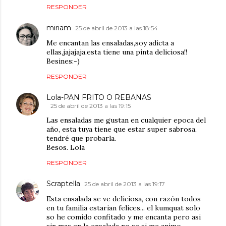
RESPONDER
miriam
25 de abril de 2013 a las 18:54
Me encantan las ensaladas,soy adicta a
ellas,jajajaja,esta tiene una pinta deliciosa!!
Besines:-)
RESPONDER
Lola-PAN FRITO O REBANAS
25 de abril de 2013 a las 19:15
Las ensaladas me gustan en cualquier epoca del
año, esta tuya tiene que estar super sabrosa,
tendré que probarla.
Besos. Lola
RESPONDER
Scraptella
25 de abril de 2013 a las 19:17
Esta ensalada se ve deliciosa, con razón todos
en tu familia estarian felices... el kumquat solo
so he comido confitado y me encanta pero asi
sin mas en la ensalada no se si me animo...