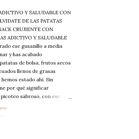
ADICTIVO Y SALUDABLE CON
LVIDATE DE LAS PATATAS
SNACK CRUJIENTE CON
MAS ADICTIVO Y SALUDABLE
rado ese gusanillo a media
enar y has acabado
 patatas de bolsa, frutos secos
esados llenos de grasas
 hemos estado ahí. Sin
ne por qué significar
 picoteo sabroso, con ese
 que tanto nos satisface.
ario
al horno van a cambiar por
....
 las legumbres. Olvídate de
mente a los guisos
de invierno. Con esta receta