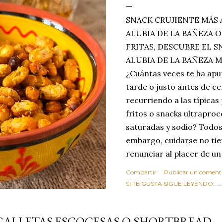
SNACK CRUJIENTE MÁS 
ALUBIA DE LA BAÑEZA O
FRITAS, DESCUBRE EL 
ALUBIA DE LA BAÑEZA 
¿Cuántas veces te ha apu
tarde o justo antes de c
recurriendo a las típicas
fritos o snacks ultraproc
saturadas y sodio? Todos
embargo, cuidarse no tie
renunciar al placer de un
toque tostado y crujiente
Compartir
Publicar un coment
Estas alubias crujientes 
SI TE GUSTA SIGUE LEYENDO........
completo tu forma de ver
asociar las alubias única
GALLETAS ESCOCESAS O SHORTBREAD
tradicionales y copiosos 