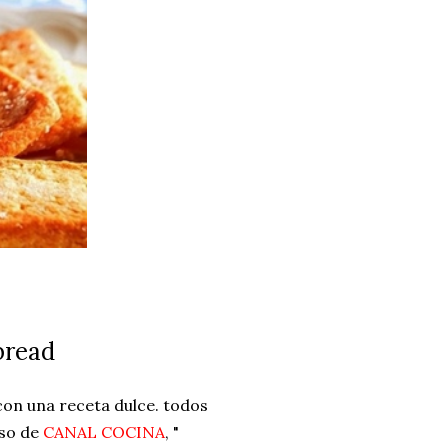
bread
on una receta dulce. todos
rso de
CANAL COCINA
, "