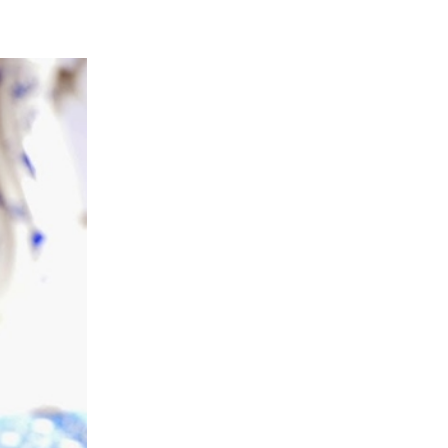
ria, transformaremos un
como la alubia de La Bañeza
do, cargado de proteína y
uto perfecto a los frutos se...