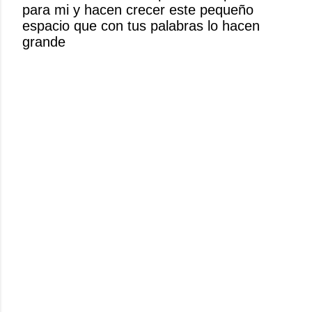
para mi y hacen crecer este pequeño
n
espacio que con tus palabras lo hacen
c
grande
o
m
e
n
t
a
r
i
o