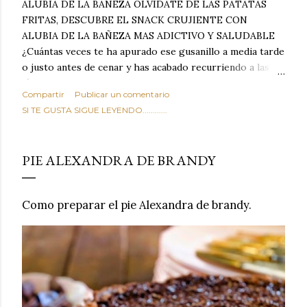
ALUBIA DE LA BAÑEZA OLVIDATE DE LAS PATATAS
FRITAS, DESCUBRE EL SNACK CRUJIENTE CON
ALUBIA DE LA BAÑEZA MAS ADICTIVO Y SALUDABLE
¿Cuántas veces te ha apurado ese gusanillo a media tarde
o justo antes de cenar y has acabado recurriendo a las
típicas patatas de bolsa, frutos secos fritos o snacks
Compartir
Publicar un comentario
ultraprocesados llenos de grasas saturadas y sodio?
SI TE GUSTA SIGUE LEYENDO............
Todos hemos estado ahí. Sin embargo, cuidarse no tiene
por qué significar renunciar al placer de un picoteo
sabroso, con ese toque tostado y crujiente que tanto nos
PIE ALEXANDRA DE BRANDY
satisface. Estas alubias crujientes al horno van a cambiar
por completo tu forma de ver las legumbres. Olvídate de
asociar las alubias únicamente a los guisos tradicionales y
Como preparar el pie Alexandra de brandy.
copiosos de invierno. Con esta receta simple pero
revolucionaria, transformaremos un ingrediente tan
humilde como la alubia de La Bañeza en un snack ligero,
dorado, cargado de proteína y 100% natural. Es el
sustituto perfecto a los frutos se...