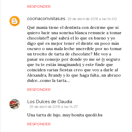
RESPONDER
cocinaconvistas.es
29 de abril de 2015 a las 14:00
Qué manía tiene el dentista con decirme que si
quiero lucir una sonrisa blanca renuncie a tomar
chocolate!!! qué sabrá el lo que es bueno y yo
digo qué es mejor tener el diente un poco más
oscuro o una mala leche uncreíble por no tomar
un trocito de tarta de chocolate? Me voy a
pasar su consejo por donde yo me sé (y seguro
que tu te estás imaginando) y este finde que
coinciden varias fiestas creo que voy a darle al
Alexandra, Brandy y lo que haga falta...un abrazo
dulce...como la tarta....
RESPONDER
Los Dulces de Claudia
29 de abril de 2015 a las 14:27
Una tarta de lujo, muy bonita quedó.bs
RESPONDER