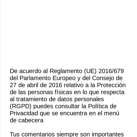
De acuerdo al Reglamento (UE) 2016/679
del Parlamento Europeo y del Consejo de
P
27 de abril de 2016 relativo a la Protección
u
de las personas físicas en lo que respecta
b
al tratamiento de datos personales
l
(RGPD) puedes consultar la Política de
i
Privacidad que se encuentra en el menú
c
de cabecera
a
r
Tus comentarios siempre son importantes
u