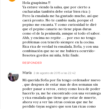
Hola guapísima !!!
Ya estuve viendo la salsa, que por cierto a
cucharadas también debe estar bien rica :)
Pero la ensalada me ha gustado mucho, así que
caerá pronto. No te cambio nada, porque el
pepino me encanta. Y como curiosidad te diré
que el pepino canario no tiene pipas duras
como el de la península, aunque sí todo el sabor.
Ahh, y encima no repite . . . por eso no tengo
problemas con tenerlo siempre en la cocina.
Rica rica de verdad tu ensalada, Sofia, y con una
combinación que no se me hubiera ocurrido-
Besotes gordos mi niña, feliz finde.
RESPONDER
María
2 de agosto de 2015 a las 22:42
Mi querida Sofia por fin tengo ordenador nuevo
, que despues de estar mas de dos semanas sin
poder pasar a veros , estoy como loca de poder
hacerlo ya, me he encontrado con una veraniega
y rica ensalada que tiene que estar de muerte,
ahora voy a ver las otras cosicas que me he
perdido tuyas seguro que son tan ricas como