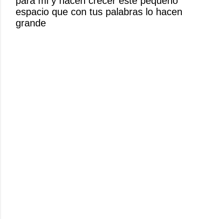
para mi y hacen crecer este pequeño
n
espacio que con tus palabras lo hacen
c
grande
o
m
e
n
t
a
r
i
o