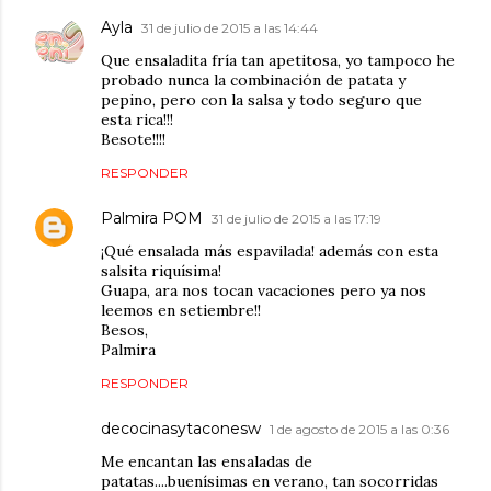
Ayla
31 de julio de 2015 a las 14:44
Que ensaladita fría tan apetitosa, yo tampoco he
probado nunca la combinación de patata y
pepino, pero con la salsa y todo seguro que
esta rica!!!
Besote!!!!
RESPONDER
Palmira POM
31 de julio de 2015 a las 17:19
¡Qué ensalada más espavilada! además con esta
salsita riquísima!
Guapa, ara nos tocan vacaciones pero ya nos
leemos en setiembre!!
Besos,
Palmira
RESPONDER
decocinasytaconesw
1 de agosto de 2015 a las 0:36
Me encantan las ensaladas de
patatas....buenísimas en verano, tan socorridas