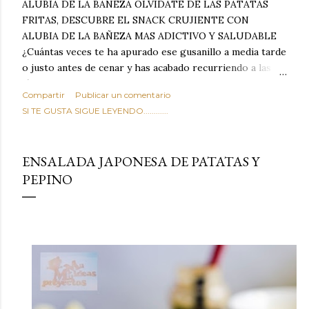
ALUBIA DE LA BAÑEZA OLVIDATE DE LAS PATATAS
FRITAS, DESCUBRE EL SNACK CRUJIENTE CON
ALUBIA DE LA BAÑEZA MAS ADICTIVO Y SALUDABLE
¿Cuántas veces te ha apurado ese gusanillo a media tarde
o justo antes de cenar y has acabado recurriendo a las
típicas patatas de bolsa, frutos secos fritos o snacks
Compartir
Publicar un comentario
ultraprocesados llenos de grasas saturadas y sodio?
SI TE GUSTA SIGUE LEYENDO............
Todos hemos estado ahí. Sin embargo, cuidarse no tiene
por qué significar renunciar al placer de un picoteo
sabroso, con ese toque tostado y crujiente que tanto nos
ENSALADA JAPONESA DE PATATAS Y
satisface. Estas alubias crujientes al horno van a cambiar
PEPINO
por completo tu forma de ver las legumbres. Olvídate de
asociar las alubias únicamente a los guisos tradicionales y
copiosos de invierno. Con esta receta simple pero
revolucionaria, transformaremos un ingrediente tan
humilde como la alubia de La Bañeza en un snack ligero,
dorado, cargado de proteína y 100% natural. Es el
sustituto perfecto a los frutos se...