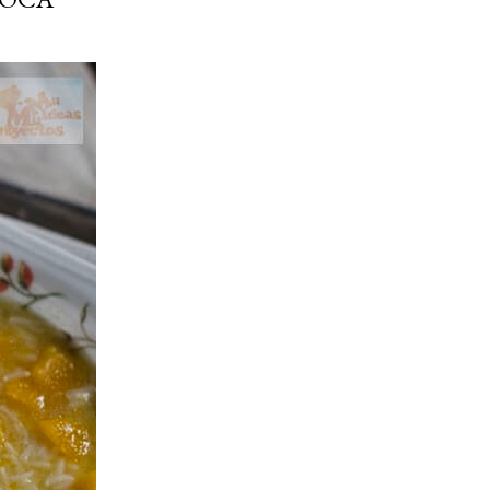
ria, transformaremos un
como la alubia de La Bañeza
do, cargado de proteína y
uto perfecto a los frutos se...