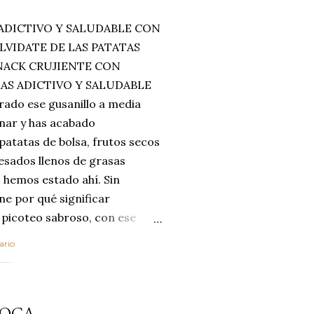
ADICTIVO Y SALUDABLE CON
LVIDATE DE LAS PATATAS
SNACK CRUJIENTE CON
MAS ADICTIVO Y SALUDABLE
rado ese gusanillo a media
enar y has acabado
 patatas de bolsa, frutos secos
esados llenos de grasas
 hemos estado ahí. Sin
ne por qué significar
 picoteo sabroso, con ese
 que tanto nos satisface.
ario
al horno van a cambiar por
....
 las legumbres. Olvídate de
mente a los guisos
ROCA
de invierno. Con esta receta