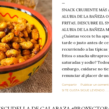
SNACK CRUJIENTE MÁS 
ALUBIA DE LA BAÑEZA O
FRITAS, DESCUBRE EL 
ALUBIA DE LA BAÑEZA 
¿Cuántas veces te ha apu
tarde o justo antes de c
recurriendo a las típicas
fritos o snacks ultraproc
saturadas y sodio? Todos
embargo, cuidarse no tie
renunciar al placer de un
toque tostado y crujiente
Compartir
Publicar un coment
Estas alubias crujientes 
SI TE GUSTA SIGUE LEYENDO........
completo tu forma de ver
asociar las alubias única
ESCUDELLA DE CALABAZA #PROYECTO
tradicionales y copiosos 