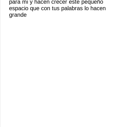
para mi y hacen crecer este pequeño
n
espacio que con tus palabras lo hacen
c
grande
o
m
e
n
t
a
r
i
o