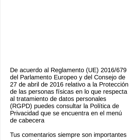
De acuerdo al Reglamento (UE) 2016/679
del Parlamento Europeo y del Consejo de
P
27 de abril de 2016 relativo a la Protección
u
de las personas físicas en lo que respecta
b
al tratamiento de datos personales
l
(RGPD) puedes consultar la Política de
i
Privacidad que se encuentra en el menú
c
de cabecera
a
r
Tus comentarios siempre son importantes
u