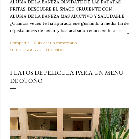
ALUBIA DE LA BAÑEZA OLVIDATE DE LAS PATATAS
FRITAS, DESCUBRE EL SNACK CRUJIENTE CON
ALUBIA DE LA BAÑEZA MAS ADICTIVO Y SALUDABLE
¿Cuántas veces te ha apurado ese gusanillo a media tarde
o justo antes de cenar y has acabado recurriendo a las
típicas patatas de bolsa, frutos secos fritos o snacks
Compartir
Publicar un comentario
ultraprocesados llenos de grasas saturadas y sodio?
SI TE GUSTA SIGUE LEYENDO............
Todos hemos estado ahí. Sin embargo, cuidarse no tiene
por qué significar renunciar al placer de un picoteo
sabroso, con ese toque tostado y crujiente que tanto nos
PLATOS DE PELICULA PARA UN MENU
satisface. Estas alubias crujientes al horno van a cambiar
DE OTOÑO
por completo tu forma de ver las legumbres. Olvídate de
asociar las alubias únicamente a los guisos tradicionales y
copiosos de invierno. Con esta receta simple pero
revolucionaria, transformaremos un ingrediente tan
humilde como la alubia de La Bañeza en un snack ligero,
dorado, cargado de proteína y 100% natural. Es el
sustituto perfecto a los frutos se...