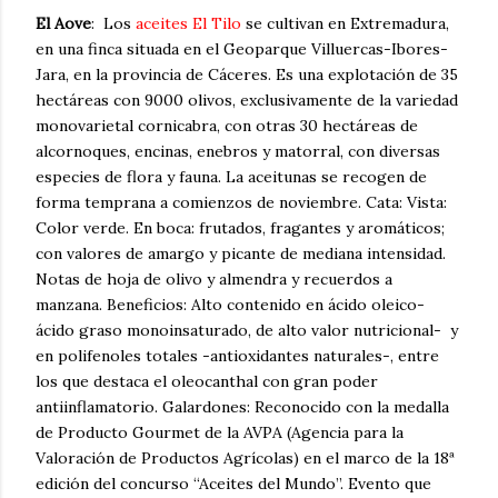
El Aove
: Los
aceites El Tilo
se cultivan en Extremadura,
en una finca situada en el Geoparque Villuercas-Ibores-
Jara, en la provincia de Cáceres. Es una explotación de 35
hectáreas con 9000 olivos, exclusivamente de la variedad
monovarietal cornicabra, con otras 30 hectáreas de
alcornoques, encinas, enebros y matorral, con diversas
especies de flora y fauna. La aceitunas se recogen de
forma temprana a comienzos de noviembre. Cata: Vista:
Color verde. En boca: frutados, fragantes y aromáticos;
con valores de amargo y picante de mediana intensidad.
Notas de hoja de olivo y almendra y recuerdos a
manzana. Beneficios: Alto contenido en ácido oleico-
ácido graso monoinsaturado, de alto valor nutricional- y
en polifenoles totales -antioxidantes naturales-, entre
los que destaca el oleocanthal con gran poder
antiinflamatorio. Galardones: Reconocido con la medalla
de Producto Gourmet de la AVPA (Agencia para la
Valoración de Productos Agrícolas) en el marco de la 18ª
edición del concurso “Aceites del Mundo”. Evento que