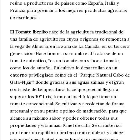
reúne a productores de países como España, Italia y
Francia para premiar a los mejores productos agrícolas
de excelencia.
El
Tomate Iberiko
nace de la agricultura tradicional de
una familia de agricultores cuyos orígenes se remontan a
la vega de Almería, en la zona de La Cañada, en su tercera
generación. Hace honor a su nombre al tratarse de un
tomate autentico, “es un tomate con sabor a tomate,
como los de antaño”. Su cultivo lo desarrollan en un
entorno privilegiado como es el “Parque Natural Cabo de
Gata-Nijar”, donde gracias a sus aguas salinas y el gran
contraste de temperatura, hace que puedan llegar a
superar los 10º brix, frente a los 4 ó 5 que tiene un
tomate convencional. Se cultivan y recolectan de forma
artesanal y en su punto optimo de maduración, para que
alcance su máximo sabor y poder obtener todas sus
propiedades y vitaminas. Panel de cata: Se caracteriza
por tener un equilibrio perfecto entre dulzor y acidez,
con un aroma afrutado un color rojizo oscuro y una