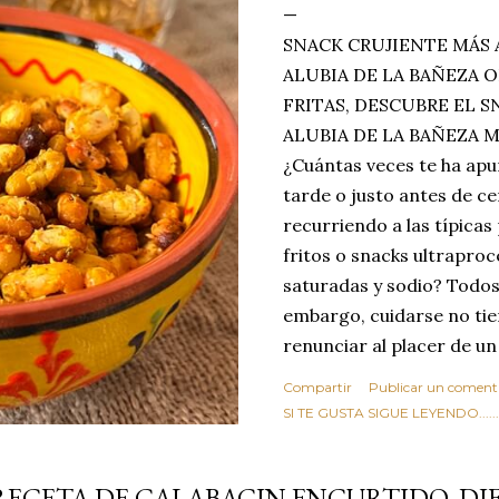
SNACK CRUJIENTE MÁS 
ALUBIA DE LA BAÑEZA O
FRITAS, DESCUBRE EL 
ALUBIA DE LA BAÑEZA 
¿Cuántas veces te ha apu
tarde o justo antes de c
recurriendo a las típicas
fritos o snacks ultraproc
saturadas y sodio? Todos
embargo, cuidarse no tie
renunciar al placer de un
toque tostado y crujiente
Compartir
Publicar un coment
Estas alubias crujientes 
SI TE GUSTA SIGUE LEYENDO........
completo tu forma de ver
asociar las alubias única
RECETA DE CALABACIN ENCURTIDO, DI
tradicionales y copiosos 