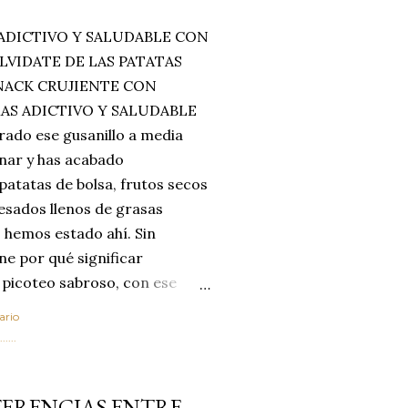
ADICTIVO Y SALUDABLE CON
LVIDATE DE LAS PATATAS
SNACK CRUJIENTE CON
MAS ADICTIVO Y SALUDABLE
rado ese gusanillo a media
enar y has acabado
 patatas de bolsa, frutos secos
esados llenos de grasas
 hemos estado ahí. Sin
ne por qué significar
 picoteo sabroso, con ese
 que tanto nos satisface.
ario
al horno van a cambiar por
....
 las legumbres. Olvídate de
mente a los guisos
FERENCIAS ENTRE
de invierno. Con esta receta