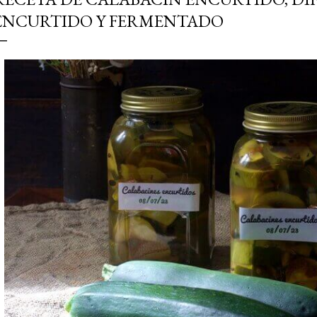
simple pero revoluciona
ENCURTIDO Y FERMENTADO
ingrediente tan humilde 
en un snack ligero, dora
100% natural. Es el sustit