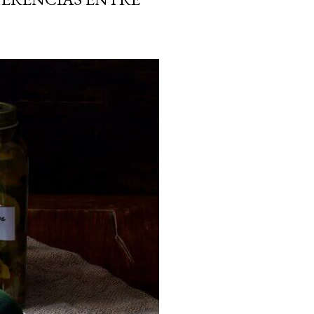
ria, transformaremos un
como la alubia de La Bañeza
do, cargado de proteína y
uto perfecto a los frutos se...