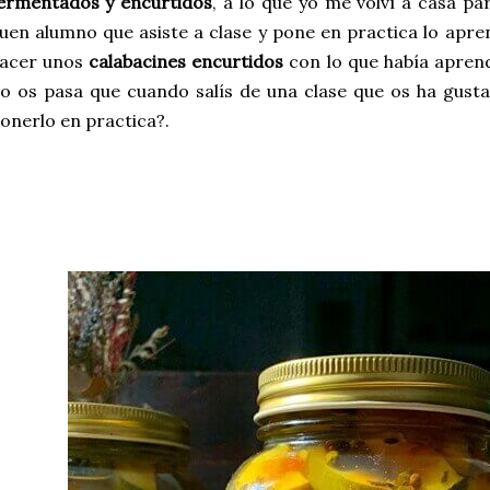
ermentados y encurtidos
, a lo que yo me volví a casa p
uen alumno que asiste a clase y pone en practica lo apre
acer unos
calabacines encurtidos
con lo que había aprendi
o os pasa que cuando salís de una clase que os ha gus
onerlo en practica?.