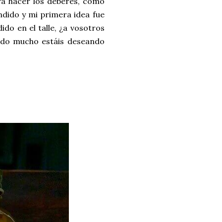
ara hacer los deberes, como
ndido y mi primera idea fue
do en el talle, ¿a vosotros
tado mucho estáis deseando