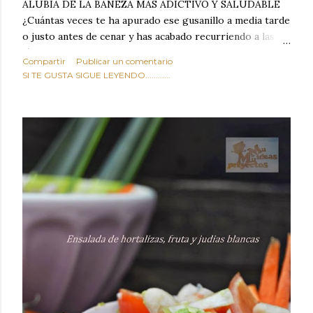
ALUBIA DE LA BAÑEZA MAS ADICTIVO Y SALUDABLE
¿Cuántas veces te ha apurado ese gusanillo a media tarde
o justo antes de cenar y has acabado recurriendo a las
típicas patatas de bolsa, frutos secos fritos o snacks
Compartir
Publicar un comentario
ultraprocesados llenos de grasas saturadas y sodio?
SI TE GUSTA SIGUE LEYENDO............
Todos hemos estado ahí. Sin embargo, cuidarse no tiene
por qué significar renunciar al placer de un picoteo
sabroso, con ese toque tostado y crujiente que tanto nos
satisface. Estas alubias crujientes al horno van a cambiar
por completo tu forma de ver las legumbres. Olvídate de
asociar las alubias únicamente a los guisos tradicionales y
copiosos de invierno. Con esta receta simple pero
revolucionaria, transformaremos un ingrediente tan
humilde como la alubia de La Bañeza en un snack ligero,
dorado, cargado de proteína y 100% natural. Es el
sustituto perfecto a los frutos se...