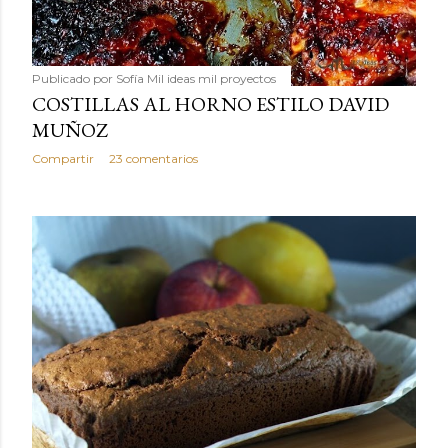
Publicado por
Sofía Mil ideas mil proyectos
COSTILLAS AL HORNO ESTILO DAVID
MUÑOZ
Compartir
23 comentarios