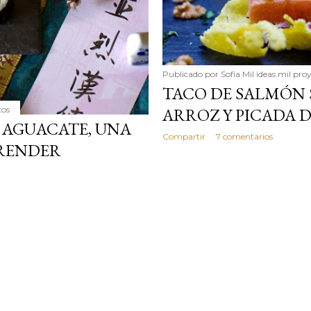
Publicado por
Sofía Mil ideas mil pro
TACO DE SALMÓN 
tos
ARROZ Y PICADA 
 AGUACATE, UNA
Compartir
7 comentarios
PRENDER