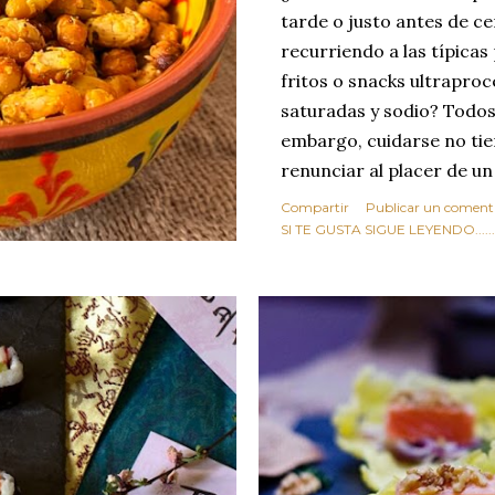
tarde o justo antes de c
recurriendo a las típicas
fritos o snacks ultraproc
saturadas y sodio? Todos
embargo, cuidarse no tie
renunciar al placer de un
toque tostado y crujiente
Compartir
Publicar un coment
Estas alubias crujientes 
SI TE GUSTA SIGUE LEYENDO........
completo tu forma de ver
asociar las alubias única
tradicionales y copiosos 
simple pero revoluciona
ingrediente tan humilde 
en un snack ligero, dora
100% natural. Es el sustit