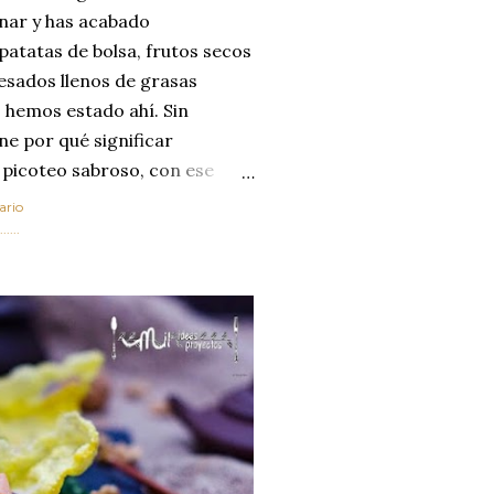
enar y has acabado
 patatas de bolsa, frutos secos
esados llenos de grasas
 hemos estado ahí. Sin
ne por qué significar
 picoteo sabroso, con ese
 que tanto nos satisface.
ario
al horno van a cambiar por
....
 las legumbres. Olvídate de
mente a los guisos
de invierno. Con esta receta
ria, transformaremos un
como la alubia de La Bañeza
do, cargado de proteína y
uto perfecto a los frutos se...