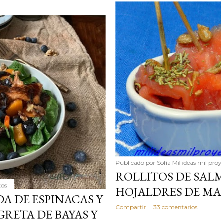
Publicado por
Sofía Mil ideas mil pro
ROLLITOS DE SALM
tos
HOJALDRES DE MA
A DE ESPINACAS Y
Compartir
33 comentarios
RETA DE BAYAS Y