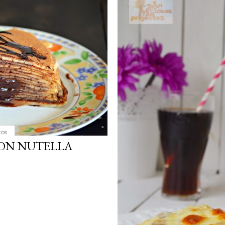
simple pero revoluciona
ingrediente tan humilde 
en un snack ligero, dora
100% natural. Es el sustit
tos
CON NUTELLA