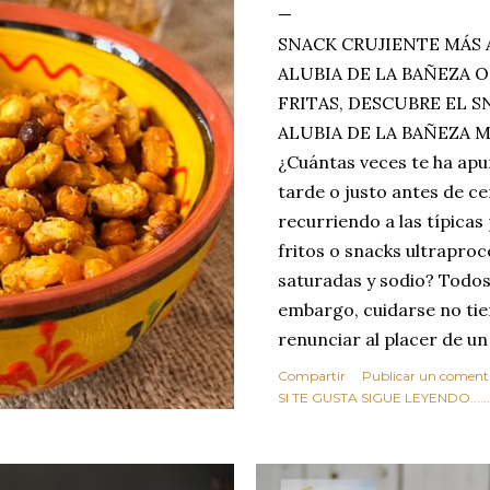
SNACK CRUJIENTE MÁS 
ALUBIA DE LA BAÑEZA O
FRITAS, DESCUBRE EL 
ALUBIA DE LA BAÑEZA 
¿Cuántas veces te ha apu
tarde o justo antes de c
recurriendo a las típicas
fritos o snacks ultraproc
saturadas y sodio? Todos
embargo, cuidarse no tie
renunciar al placer de un
toque tostado y crujiente
Compartir
Publicar un coment
Estas alubias crujientes 
SI TE GUSTA SIGUE LEYENDO........
completo tu forma de ver
asociar las alubias única
tradicionales y copiosos 