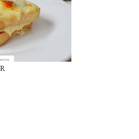
yectos
UR