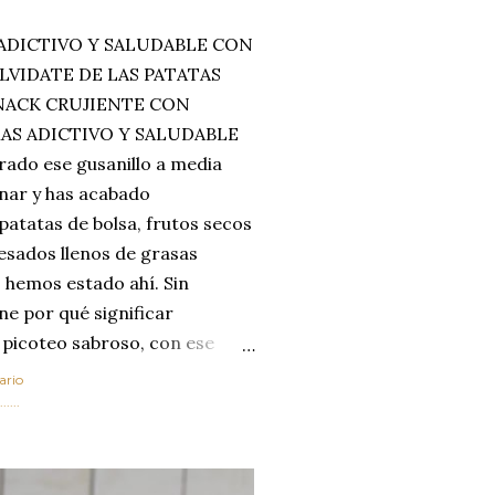
ADICTIVO Y SALUDABLE CON
LVIDATE DE LAS PATATAS
SNACK CRUJIENTE CON
MAS ADICTIVO Y SALUDABLE
rado ese gusanillo a media
enar y has acabado
 patatas de bolsa, frutos secos
esados llenos de grasas
 hemos estado ahí. Sin
ne por qué significar
 picoteo sabroso, con ese
 que tanto nos satisface.
ario
al horno van a cambiar por
....
 las legumbres. Olvídate de
mente a los guisos
de invierno. Con esta receta