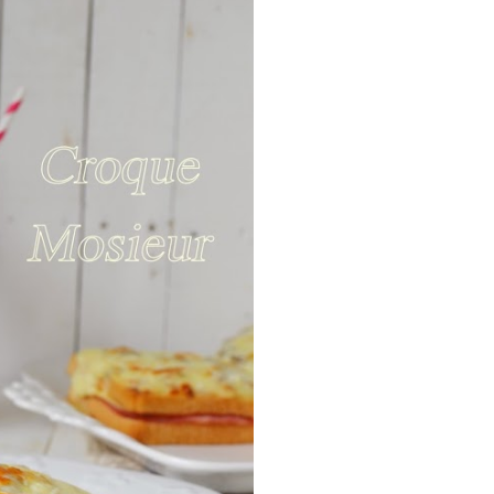
ria, transformaremos un
como la alubia de La Bañeza
do, cargado de proteína y
uto perfecto a los frutos se...