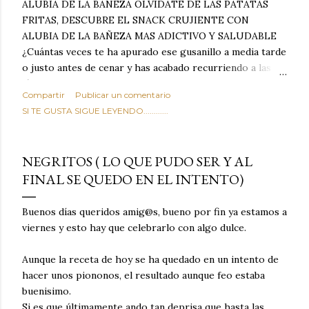
ALUBIA DE LA BAÑEZA OLVIDATE DE LAS PATATAS
FRITAS, DESCUBRE EL SNACK CRUJIENTE CON
ALUBIA DE LA BAÑEZA MAS ADICTIVO Y SALUDABLE
¿Cuántas veces te ha apurado ese gusanillo a media tarde
o justo antes de cenar y has acabado recurriendo a las
típicas patatas de bolsa, frutos secos fritos o snacks
Compartir
Publicar un comentario
ultraprocesados llenos de grasas saturadas y sodio?
SI TE GUSTA SIGUE LEYENDO............
Todos hemos estado ahí. Sin embargo, cuidarse no tiene
por qué significar renunciar al placer de un picoteo
sabroso, con ese toque tostado y crujiente que tanto nos
NEGRITOS ( LO QUE PUDO SER Y AL
satisface. Estas alubias crujientes al horno van a cambiar
FINAL SE QUEDO EN EL INTENTO)
por completo tu forma de ver las legumbres. Olvídate de
asociar las alubias únicamente a los guisos tradicionales y
copiosos de invierno. Con esta receta simple pero
Buenos días queridos amig@s, bueno por fin ya estamos a
revolucionaria, transformaremos un ingrediente tan
viernes y esto hay que celebrarlo con algo dulce.
humilde como la alubia de La Bañeza en un snack ligero,
dorado, cargado de proteína y 100% natural. Es el
Aunque la receta de hoy se ha quedado en un intento de
sustituto perfecto a los frutos se...
hacer unos piononos, el resultado aunque feo estaba
buenisimo.
Si es que últimamente ando tan deprisa que hasta las