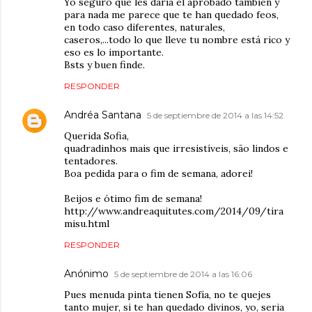
Yo seguro que les daría el aprobado también y
para nada me parece que te han quedado feos,
en todo caso diferentes, naturales,
caseros,...todo lo que lleve tu nombre está rico y
eso es lo importante.
Bsts y buen finde.
RESPONDER
Andréa Santana
5 de septiembre de 2014 a las 14:52
Querida Sofia,
quadradinhos mais que irresistíveis, são lindos e
tentadores.
Boa pedida para o fim de semana, adorei!
Beijos e ótimo fim de semana!
http://www.andreaquitutes.com/2014/09/tira
misu.html
RESPONDER
Anónimo
5 de septiembre de 2014 a las 16:06
Pues menuda pinta tienen Sofía, no te quejes
tanto mujer, si te han quedado divinos, yo, seria