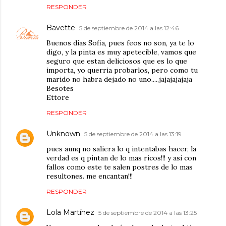
RESPONDER
Bavette
5 de septiembre de 2014 a las 12:46
Buenos días Sofia, pues feos no son, ya te lo
digo, y la pinta es muy apetecible, vamos que
seguro que estan deliciosos que es lo que
importa, yo querria probarlos, pero como tu
marido no habra dejado no uno.....jajajajajaja
Besotes
Ettore
RESPONDER
Unknown
5 de septiembre de 2014 a las 13:19
pues aunq no saliera lo q intentabas hacer, la
verdad es q pintan de lo mas ricos!!! y asi con
fallos como este te salen postres de lo mas
resultones. me encantan!!!
RESPONDER
Lola Martínez
5 de septiembre de 2014 a las 13:25