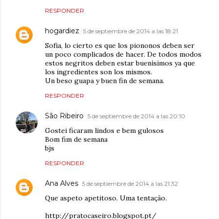
RESPONDER
hogardiez
5 de septiembre de 2014 a las 18:21
Sofía, lo cierto es que los piononos deben ser
un poco complicados de hacer. De todos modos
estos negritos deben estar buenísimos ya que
los ingredientes son los mismos.
Un beso guapa y buen fin de semana.
RESPONDER
São Ribeiro
5 de septiembre de 2014 a las 20:10
Gostei ficaram lindos e bem gulosos
Bom fim de semana
bjs
RESPONDER
Ana Alves
5 de septiembre de 2014 a las 21:32
Que aspeto apetitoso. Uma tentação.
http://pratocaseiro.blogspot.pt/