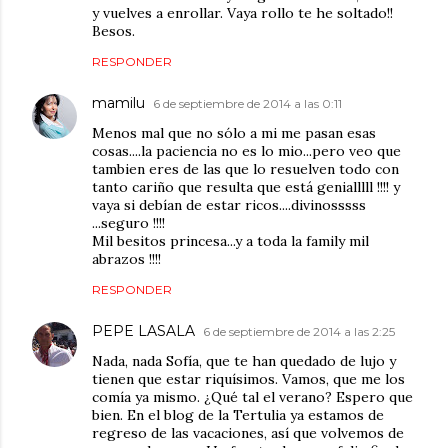
y vuelves a enrollar. Vaya rollo te he soltado!!
Besos.
RESPONDER
mamilu
6 de septiembre de 2014 a las 0:11
Menos mal que no sólo a mi me pasan esas
cosas....la paciencia no es lo mio...pero veo que
tambien eres de las que lo resuelven todo con
tanto cariño que resulta que está genialllll !!!! y
vaya si debían de estar ricos....divinosssss
...seguro !!!!
Mil besitos princesa...y a toda la family mil
abrazos !!!!
RESPONDER
PEPE LASALA
6 de septiembre de 2014 a las 2:25
Nada, nada Sofía, que te han quedado de lujo y
tienen que estar riquísimos. Vamos, que me los
comía ya mismo. ¿Qué tal el verano? Espero que
bien. En el blog de la Tertulia ya estamos de
regreso de las vacaciones, así que volvemos de