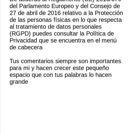
del Parlamento Europeo y del Consejo de
P
27 de abril de 2016 relativo a la Protección
u
de las personas físicas en lo que respecta
b
al tratamiento de datos personales
l
(RGPD) puedes consultar la Política de
i
Privacidad que se encuentra en el menú
c
de cabecera
a
r
Tus comentarios siempre son importantes
u
para mi y hacen crecer este pequeño
n
espacio que con tus palabras lo hacen
c
grande
o
m
e
n
t
a
r
i