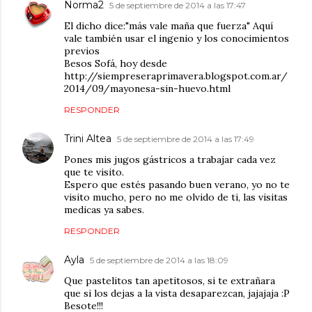
Norma2
5 de septiembre de 2014 a las 17:47
El dicho dice:"más vale maña que fuerza" Aquí
vale también usar el ingenio y los conocimientos
previos
Besos Sofá, hoy desde
http://siempreseraprimavera.blogspot.com.ar/
2014/09/mayonesa-sin-huevo.html
RESPONDER
Trini Altea
5 de septiembre de 2014 a las 17:49
Pones mis jugos gástricos a trabajar cada vez
que te visito.
Espero que estés pasando buen verano, yo no te
visito mucho, pero no me olvido de ti, las visitas
medicas ya sabes.
RESPONDER
Ayla
5 de septiembre de 2014 a las 18:09
Que pastelitos tan apetitosos, si te extrañara
que si los dejas a la vista desaparezcan, jajajaja :P
Besote!!!