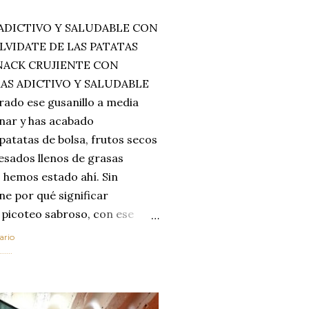
ADICTIVO Y SALUDABLE CON
LVIDATE DE LAS PATATAS
SNACK CRUJIENTE CON
MAS ADICTIVO Y SALUDABLE
rado ese gusanillo a media
enar y has acabado
 patatas de bolsa, frutos secos
esados llenos de grasas
 hemos estado ahí. Sin
ne por qué significar
 picoteo sabroso, con ese
 que tanto nos satisface.
ario
al horno van a cambiar por
....
 las legumbres. Olvídate de
mente a los guisos
de invierno. Con esta receta