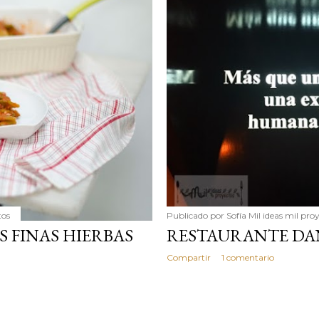
simple pero revoluciona
ingrediente tan humilde 
en un snack ligero, dora
100% natural. Es el sustit
tos
Publicado por
Sofía Mil ideas mil pro
S FINAS HIERBAS
RESTAURANTE DA
Compartir
1 comentario