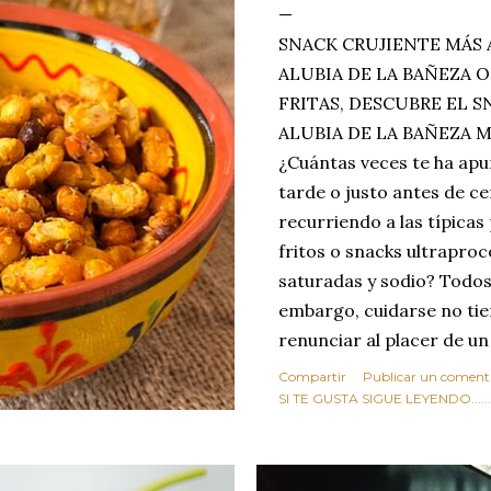
SNACK CRUJIENTE MÁS 
ALUBIA DE LA BAÑEZA O
FRITAS, DESCUBRE EL 
ALUBIA DE LA BAÑEZA 
¿Cuántas veces te ha apu
tarde o justo antes de c
recurriendo a las típicas
fritos o snacks ultraproc
saturadas y sodio? Todos
embargo, cuidarse no tie
renunciar al placer de un
toque tostado y crujiente
Compartir
Publicar un coment
Estas alubias crujientes 
SI TE GUSTA SIGUE LEYENDO........
completo tu forma de ver
asociar las alubias única
tradicionales y copiosos 