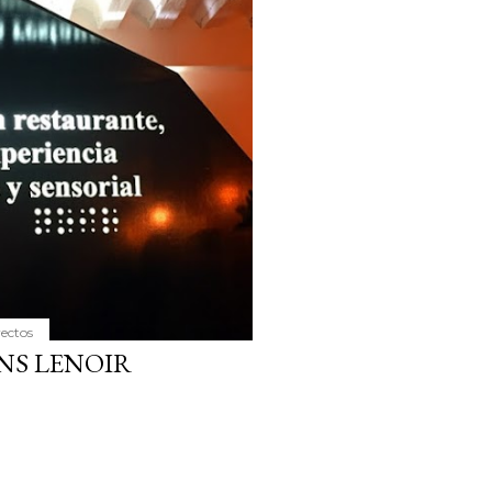
ria, transformaremos un
como la alubia de La Bañeza
do, cargado de proteína y
uto perfecto a los frutos se...
yectos
NS LENOIR