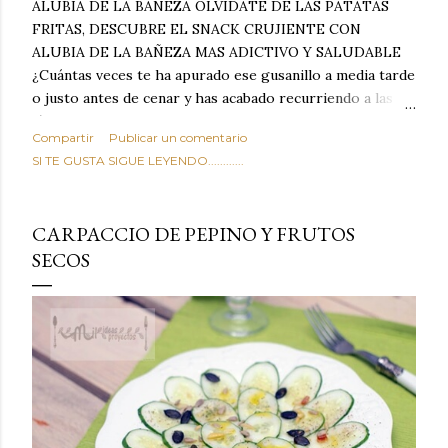
ALUBIA DE LA BAÑEZA OLVIDATE DE LAS PATATAS
FRITAS, DESCUBRE EL SNACK CRUJIENTE CON
ALUBIA DE LA BAÑEZA MAS ADICTIVO Y SALUDABLE
¿Cuántas veces te ha apurado ese gusanillo a media tarde
o justo antes de cenar y has acabado recurriendo a las
típicas patatas de bolsa, frutos secos fritos o snacks
Compartir
Publicar un comentario
ultraprocesados llenos de grasas saturadas y sodio?
SI TE GUSTA SIGUE LEYENDO............
Todos hemos estado ahí. Sin embargo, cuidarse no tiene
por qué significar renunciar al placer de un picoteo
sabroso, con ese toque tostado y crujiente que tanto nos
CARPACCIO DE PEPINO Y FRUTOS
satisface. Estas alubias crujientes al horno van a cambiar
SECOS
por completo tu forma de ver las legumbres. Olvídate de
asociar las alubias únicamente a los guisos tradicionales y
copiosos de invierno. Con esta receta simple pero
revolucionaria, transformaremos un ingrediente tan
humilde como la alubia de La Bañeza en un snack ligero,
dorado, cargado de proteína y 100% natural. Es el
sustituto perfecto a los frutos se...