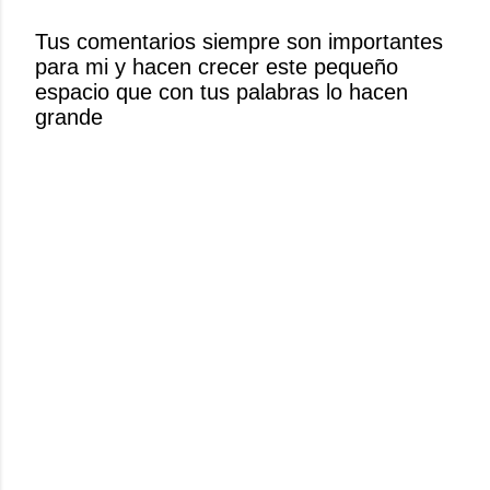
r
Tus comentarios siempre son importantes
u
para mi y hacen crecer este pequeño
n
espacio que con tus palabras lo hacen
c
grande
o
m
e
n
t
a
r
i
o