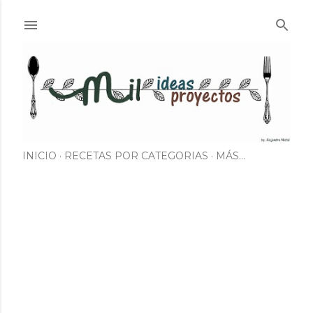
Ir al contenido principal
INICIO
RECETAS POR CATEGORIAS
MÁS…
E
n
t
r