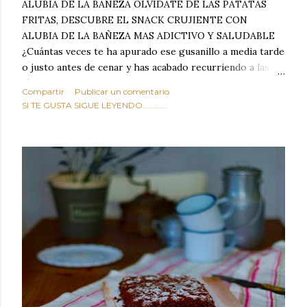
ALUBIA DE LA BAÑEZA OLVIDATE DE LAS PATATAS
FRITAS, DESCUBRE EL SNACK CRUJIENTE CON
ALUBIA DE LA BAÑEZA MAS ADICTIVO Y SALUDABLE
¿Cuántas veces te ha apurado ese gusanillo a media tarde
o justo antes de cenar y has acabado recurriendo a las
típicas patatas de bolsa, frutos secos fritos o snacks
Compartir
Publicar un comentario
ultraprocesados llenos de grasas saturadas y sodio?
SI TE GUSTA SIGUE LEYENDO............
Todos hemos estado ahí. Sin embargo, cuidarse no tiene
por qué significar renunciar al placer de un picoteo
sabroso, con ese toque tostado y crujiente que tanto nos
satisface. Estas alubias crujientes al horno van a cambiar
por completo tu forma de ver las legumbres. Olvídate de
asociar las alubias únicamente a los guisos tradicionales y
copiosos de invierno. Con esta receta simple pero
revolucionaria, transformaremos un ingrediente tan
humilde como la alubia de La Bañeza en un snack ligero,
dorado, cargado de proteína y 100% natural. Es el
sustituto perfecto a los frutos se...