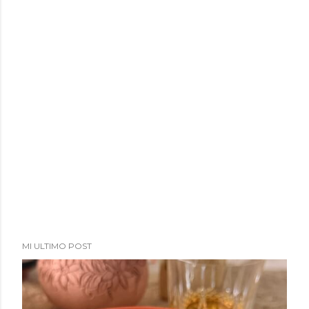
a
d
a
s
MI ULTIMO POST