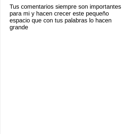
r
Tus comentarios siempre son importantes
u
para mi y hacen crecer este pequeño
n
espacio que con tus palabras lo hacen
c
grande
o
m
e
n
t
a
r
i
o