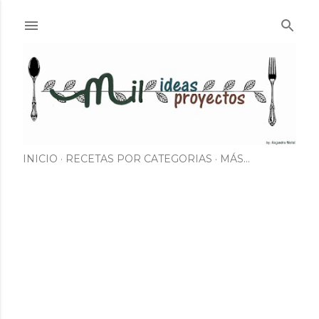
Ir al contenido principal
INICIO
RECETAS POR CATEGORIAS
MÁS…
E
n
t
r