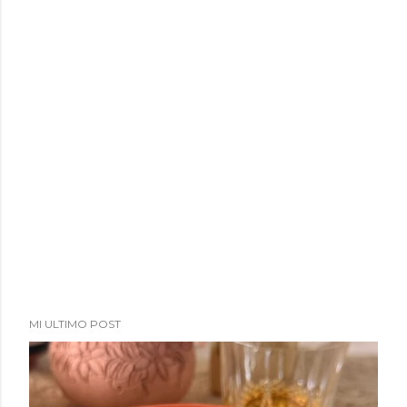
a
d
a
s
MI ULTIMO POST