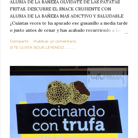
ALUBIA DE LA BAÑEZA OLVIDATE DE LAS PATATAS
FRITAS, DESCUBRE EL SNACK CRUJIENTE CON
ALUBIA DE LA BAÑEZA MAS ADICTIVO Y SALUDABLE
¿Cuántas veces te ha apurado ese gusanillo a media tarde
o justo antes de cenar y has acabado recurriendo a las
típicas patatas de bolsa, frutos secos fritos o snacks
Compartir
Publicar un comentario
ultraprocesados llenos de grasas saturadas y sodio?
SI TE GUSTA SIGUE LEYENDO............
Todos hemos estado ahí. Sin embargo, cuidarse no tiene
por qué significar renunciar al placer de un picoteo
sabroso, con ese toque tostado y crujiente que tanto nos
satisface. Estas alubias crujientes al horno van a cambiar
por completo tu forma de ver las legumbres. Olvídate de
asociar las alubias únicamente a los guisos tradicionales y
copiosos de invierno. Con esta receta simple pero
revolucionaria, transformaremos un ingrediente tan
humilde como la alubia de La Bañeza en un snack ligero,
dorado, cargado de proteína y 100% natural. Es el
sustituto perfecto a los frutos se...