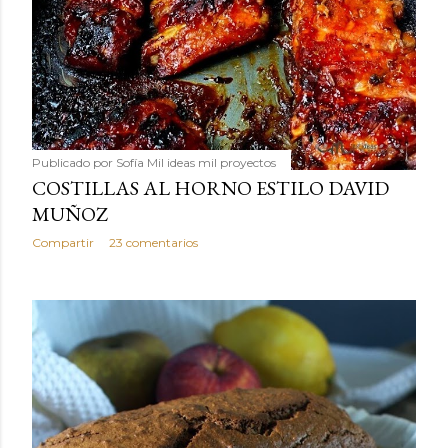
Publicado por
Sofía Mil ideas mil proyectos
COSTILLAS AL HORNO ESTILO DAVID
MUÑOZ
Compartir
23 comentarios