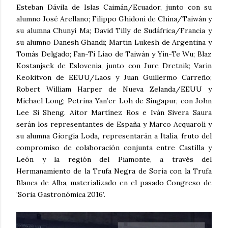
Esteban Dávila de Islas Caimán/Ecuador, junto con su
alumno José Arellano; Filippo Ghidoni de China/Taiwán y
su alumna Chunyi Ma; David Tilly de Sudáfrica/Francia y
su alumno Danesh Ghandi; Martin Lukesh de Argentina y
Tomás Delgado; Fan-Ti Liao de Taiwán y Yin-Te Wu; Blaz
Kostanjsek de Eslovenia, junto con Jure Dretnik; Varin
Keokitvon de EEUU/Laos y Juan Guillermo Carreño;
Robert William Harper de Nueva Zelanda/EEUU y
Michael Long; Petrina Yan’er Loh de Singapur, con John
Lee Si Sheng. Aitor Martínez Ros e Iván Sivera Saura
serán los representantes de España y Marco Acquaroli y
su alumna Giorgia Loda, representarán a Italia, fruto del
compromiso de colaboración conjunta entre Castilla y
León y la región del Piamonte, a través del
Hermanamiento de la Trufa Negra de Soria con la Trufa
Blanca de Alba, materializado en el pasado Congreso de
‘Soria Gastronómica 2016’.