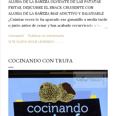
ALUBIA DE LA BAÑEZA OLVIDATE DE LAS PATATAS
FRITAS, DESCUBRE EL SNACK CRUJIENTE CON
ALUBIA DE LA BAÑEZA MAS ADICTIVO Y SALUDABLE
¿Cuántas veces te ha apurado ese gusanillo a media tarde
o justo antes de cenar y has acabado recurriendo a las
típicas patatas de bolsa, frutos secos fritos o snacks
Compartir
Publicar un comentario
ultraprocesados llenos de grasas saturadas y sodio?
SI TE GUSTA SIGUE LEYENDO............
Todos hemos estado ahí. Sin embargo, cuidarse no tiene
por qué significar renunciar al placer de un picoteo
sabroso, con ese toque tostado y crujiente que tanto nos
COCINANDO CON TRUFA
satisface. Estas alubias crujientes al horno van a cambiar
por completo tu forma de ver las legumbres. Olvídate de
asociar las alubias únicamente a los guisos tradicionales y
copiosos de invierno. Con esta receta simple pero
revolucionaria, transformaremos un ingrediente tan
humilde como la alubia de La Bañeza en un snack ligero,
dorado, cargado de proteína y 100% natural. Es el
sustituto perfecto a los frutos se...