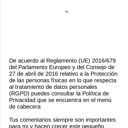
De acuerdo al Reglamento (UE) 2016/679
del Parlamento Europeo y del Consejo de
P
27 de abril de 2016 relativo a la Protección
u
de las personas físicas en lo que respecta
b
al tratamiento de datos personales
l
(RGPD) puedes consultar la Política de
i
Privacidad que se encuentra en el menú
c
de cabecera
a
r
Tus comentarios siempre son importantes
u
para mi y hacen crecer este pequeño
n