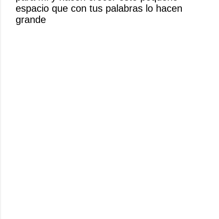
espacio que con tus palabras lo hacen
c
grande
o
m
e
n
t
a
r
i
o