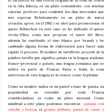
El tartiflette es una receta original de la zona de Avaris
en la Alta Saboya, es un plato contundente, con muchas
calorías, perfecto para combatir los días invernales que
nos esperan. Relativamente es un plato de nueva
creación, aprox. en el 1982 y se ideó para promocionar el
queso Reblochon en este caso yo he utilizado el queso
Arzúa-Ulloa, como nos propone el autor del libro,
además he sustituido el vino blanco por brandy y he
cambiado alguna forma de elaboración para hacer más
rápido el proceso. El nombre de tartiflette procede de la
palabra tartifla que significa patata en la lengua arpitana,
franco-provenzal o patués, una lengua románica que se
utiliza en parte de Francia, Suiza e Italia, la zona
autóctona de esta lengua se la conoce como Arpitania.
Cómo su nombre indica es un pastel a base de patata, su
popularidad se extendió por toda Francia
considerándose ya como un plato nacional. Como
similitud a este plato podemos encontrar,
patatas con
cebolla y beicon
, el
gratén delfinés
,
pastel de carne y