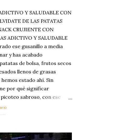
ADICTIVO Y SALUDABLE CON
LVIDATE DE LAS PATATAS
SNACK CRUJIENTE CON
MAS ADICTIVO Y SALUDABLE
rado ese gusanillo a media
enar y has acabado
 patatas de bolsa, frutos secos
esados llenos de grasas
 hemos estado ahí. Sin
ne por qué significar
 picoteo sabroso, con ese
 que tanto nos satisface.
ario
al horno van a cambiar por
....
 las legumbres. Olvídate de
mente a los guisos
de invierno. Con esta receta