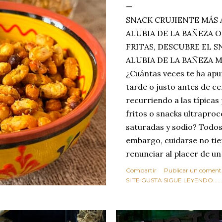
SNACK CRUJIENTE MÁS 
ALUBIA DE LA BAÑEZA O
FRITAS, DESCUBRE EL 
ALUBIA DE LA BAÑEZA 
¿Cuántas veces te ha apu
tarde o justo antes de c
recurriendo a las típicas
fritos o snacks ultraproc
saturadas y sodio? Todos
embargo, cuidarse no tie
renunciar al placer de un
toque tostado y crujiente
Compartir
Publicar un coment
Estas alubias crujientes 
SI TE GUSTA SIGUE LEYENDO........
completo tu forma de ver
asociar las alubias única
tradicionales y copiosos 