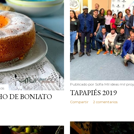
Publicado por
Sofía Mil ideas mil pro
tos
TAPAPIÉS 2019
HO DE BONIATO
Compartir
2 comentarios