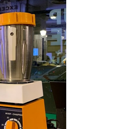
ria, transformaremos un
como la alubia de La Bañeza
do, cargado de proteína y
uto perfecto a los frutos se...