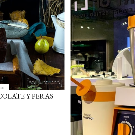
simple pero revoluciona
ingrediente tan humilde 
en un snack ligero, dora
100% natural. Es el sustit
tos
OLATE Y PERAS