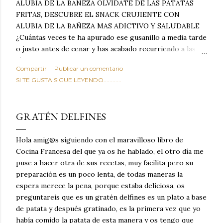
ALUBIA DE LA BAÑEZA OLVIDATE DE LAS PATATAS
FRITAS, DESCUBRE EL SNACK CRUJIENTE CON
ALUBIA DE LA BAÑEZA MAS ADICTIVO Y SALUDABLE
¿Cuántas veces te ha apurado ese gusanillo a media tarde
o justo antes de cenar y has acabado recurriendo a las
típicas patatas de bolsa, frutos secos fritos o snacks
Compartir
Publicar un comentario
ultraprocesados llenos de grasas saturadas y sodio?
SI TE GUSTA SIGUE LEYENDO............
Todos hemos estado ahí. Sin embargo, cuidarse no tiene
por qué significar renunciar al placer de un picoteo
sabroso, con ese toque tostado y crujiente que tanto nos
GRATÉN DELFINES
satisface. Estas alubias crujientes al horno van a cambiar
por completo tu forma de ver las legumbres. Olvídate de
Hola amig@s siguiendo con el maravilloso libro de
asociar las alubias únicamente a los guisos tradicionales y
Cocina Francesa del que ya os he hablado, el otro día me
copiosos de invierno. Con esta receta simple pero
puse a hacer otra de sus recetas, muy facilita pero su
revolucionaria, transformaremos un ingrediente tan
preparación es un poco lenta, de todas maneras la
humilde como la alubia de La Bañeza en un snack ligero,
espera merece la pena, porque estaba deliciosa, os
dorado, cargado de proteína y 100% natural. Es el
preguntareis que es un gratén delfines es un plato a base
sustituto perfecto a los frutos se...
de patata y después gratinado, es la primera vez que yo
había comido la patata de esta manera y os tengo que