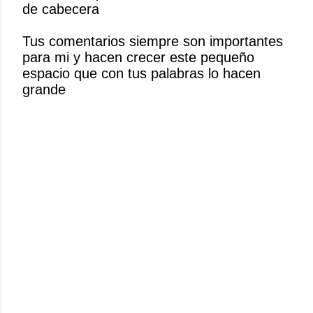
de cabecera
a
r
Tus comentarios siempre son importantes
u
para mi y hacen crecer este pequeño
n
espacio que con tus palabras lo hacen
c
grande
o
m
e
n
t
a
r
i
o