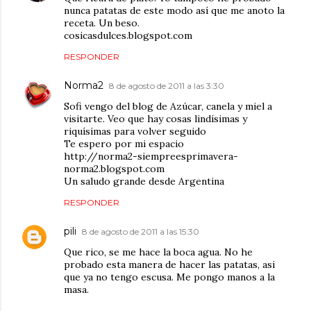
nunca patatas de este modo así que me anoto la
receta. Un beso.
cosicasdulces.blogspot.com
RESPONDER
Norma2
8 de agosto de 2011 a las 3:30
Sofi vengo del blog de Azúcar, canela y miel a
visitarte. Veo que hay cosas lindísimas y
riquísimas para volver seguido
Te espero por mi espacio
http://norma2-siempreesprimavera-
norma2.blogspot.com
Un saludo grande desde Argentina
RESPONDER
pili
8 de agosto de 2011 a las 15:30
Que rico, se me hace la boca agua. No he
probado esta manera de hacer las patatas, asi
que ya no tengo escusa. Me pongo manos a la
masa.