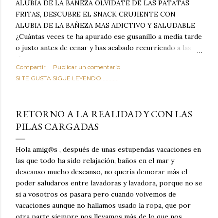
ALUBIA DE LA BAÑEZA OLVIDATE DE LAS PATATAS
FRITAS, DESCUBRE EL SNACK CRUJIENTE CON
ALUBIA DE LA BAÑEZA MAS ADICTIVO Y SALUDABLE
¿Cuántas veces te ha apurado ese gusanillo a media tarde
o justo antes de cenar y has acabado recurriendo a las
típicas patatas de bolsa, frutos secos fritos o snacks
Compartir
Publicar un comentario
ultraprocesados llenos de grasas saturadas y sodio?
SI TE GUSTA SIGUE LEYENDO............
Todos hemos estado ahí. Sin embargo, cuidarse no tiene
por qué significar renunciar al placer de un picoteo
sabroso, con ese toque tostado y crujiente que tanto nos
RETORNO A LA REALIDAD Y CON LAS
satisface. Estas alubias crujientes al horno van a cambiar
PILAS CARGADAS
por completo tu forma de ver las legumbres. Olvídate de
asociar las alubias únicamente a los guisos tradicionales y
copiosos de invierno. Con esta receta simple pero
Hola amig@s , después de unas estupendas vacaciones en
revolucionaria, transformaremos un ingrediente tan
las que todo ha sido relajación, baños en el mar y
humilde como la alubia de La Bañeza en un snack ligero,
descanso mucho descanso, no quería demorar más el
dorado, cargado de proteína y 100% natural. Es el
poder saludaros entre lavadoras y lavadora, porque no se
sustituto perfecto a los frutos se...
si a vosotros os pasara pero cuando volvemos de
vacaciones aunque no hallamos usado la ropa, que por
otra parte siempre nos llevamos más de lo que nos