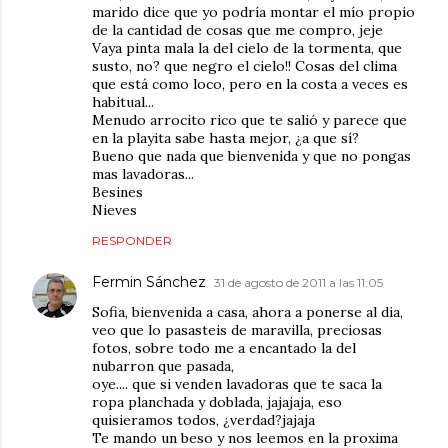
marido dice que yo podría montar el mío propio
de la cantidad de cosas que me compro, jeje
Vaya pinta mala la del cielo de la tormenta, que
susto, no? que negro el cielo!! Cosas del clima
que está como loco, pero en la costa a veces es
habitual...
Menudo arrocito rico que te salió y parece que
en la playita sabe hasta mejor, ¿a que sí?
Bueno que nada que bienvenida y que no pongas
mas lavadoras...
Besines
Nieves
RESPONDER
Fermin Sánchez
31 de agosto de 2011 a las 11:05
Sofia, bienvenida a casa, ahora a ponerse al dia,
veo que lo pasasteis de maravilla, preciosas
fotos, sobre todo me a encantado la del
nubarron que pasada,
oye.... que si venden lavadoras que te saca la
ropa planchada y doblada, jajajaja, eso
quisieramos todos, ¿verdad?jajaja
Te mando un beso y nos leemos en la proxima