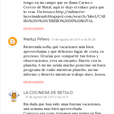
tengo en mi campo que se llama Carisa o
Cerezo de Natal, aquí te dejo el enlace para que
lo veas. Un besazo.http://mihuerto-
lacocinadenati.blogspot.com/search/label/CAR
ISA%20O%20CEREZO%20DE%20NATAL
RESPONDER
Mariluz Piñeiro
31 de agosto de 2011 a las 18:28
Bienvenida sofía, qué vacaciones más bien
aprovechadas y qué delicioso lugar de costa, es
precioso. Gracias por compartir tus fotos y
observaciones, eres un encanto. Suerte con la
plancha. A mí me ayuda mucho ponerme un buen
programa de radio mientras plancho, así me
informo y divierto mientras trabajo duro...besos.
RESPONDER
LA COCINERA DE BETULO
31 de agosto de 2011 a las 22:11
Sin duda que han sido unas buenas vacaciones,
una semana muy bien aprovechada.
Conozco esa zona, tenemos una prima en San