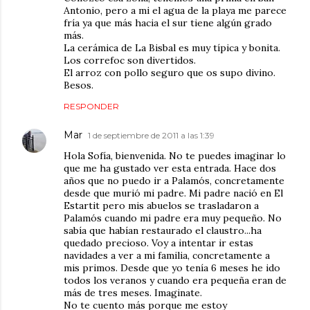
Antonio, pero a mi el agua de la playa me parece
fría ya que más hacia el sur tiene algún grado
más.
La cerámica de La Bisbal es muy típica y bonita.
Los correfoc son divertidos.
El arroz con pollo seguro que os supo divino.
Besos.
RESPONDER
Mar
1 de septiembre de 2011 a las 1:39
Hola Sofía, bienvenida. No te puedes imaginar lo
que me ha gustado ver esta entrada. Hace dos
años que no puedo ir a Palamós, concretamente
desde que murió mi padre. Mi padre nació en El
Estartit pero mis abuelos se trasladaron a
Palamós cuando mi padre era muy pequeño. No
sabía que habían restaurado el claustro...ha
quedado precioso. Voy a intentar ir estas
navidades a ver a mi familia, concretamente a
mis primos. Desde que yo tenía 6 meses he ido
todos los veranos y cuando era pequeña eran de
más de tres meses. Imaginate.
No te cuento más porque me estoy